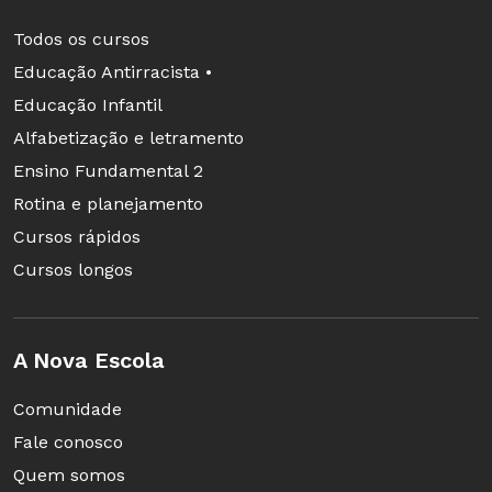
Todos os cursos
Plano de atividade: Criação de manuais de jogos
Educação Antirracista •
Atividade para crianças pequenas (4 anos a 6 anos e 2
Educação Infantil
meses) - pré-escola
Alfabetização e letramento
Ensino Fundamental 2
Rotina e planejamento
Cursos rápidos
Cursos longos
Plano de atividade: Utilizando dados nos jogos de percurso
Atividade para crianças bem pequenas (1 ano e 7 meses a 3
anos e 11 meses) - creche
A Nova Escola
Comunidade
Fale conosco
Quem somos