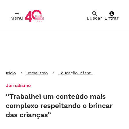
Menu
Buscar
Entrar
Ir para Cabeçalho
Ir para Menu
Ir para conteúdo principal
Ir para Rodapé
Início
Jornalismo
Educação Infantil
Jornalismo
“Trabalhei um conteúdo mais
complexo respeitando o brincar
das crianças”