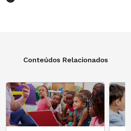
mais de tempo do que o previsto, pois conheço
minha turma e eles são bastante dispersos. No
meu caderno de planejamento, anotei todas
essas percepções, assim como um resumo do
plano e os objetivos da BNCC que seriam
abordados durante a atividade. Gosto de anotar
Conteúdos Relacionados
porque é uma maneira de fixar o entendimento
do plano e também consultar durante a prática.
Em sala, foi fácil engajar a turma. Eles se
empolgaram quando disse que construiríamos
um jogo que depois estaria disponível para
todos. Mas quando expliquei melhor e eles se
deram conta de que precisariam escrever,
alguns ficaram inseguros. Percebo que eles têm