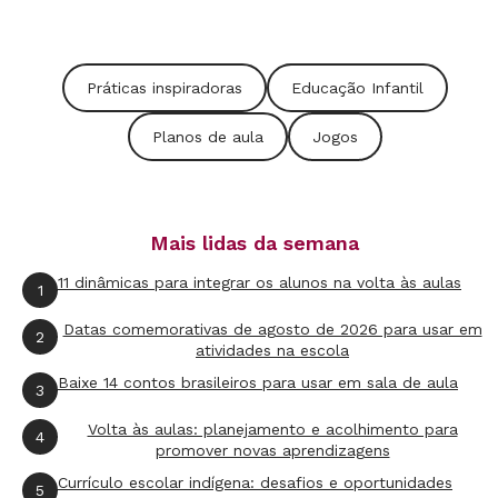
uma atividade interativa, em que
construiríamos juntos um jogo da memória,
trabalharíamos a leitura e escrita e ainda o
Práticas inspiradoras
Educação Infantil
reconhecimento de si mesmo e do outro. Me
pareceu a oportunidade perfeita para o que eu
Planos de aula
Jogos
desejava desenvolver com a turma.
Ao estudar o plano, fui separando os materiais
Mais lidas da semana
necessários, como as fotos das crianças e as
11 dinâmicas para integrar os alunos na volta às aulas
1
filipetas para a escrita dos nomes, e me dei
conta de que não teria canetinhas suficientes.
Datas comemorativas de agosto de 2026 para usar em
2
atividades na escola
Então, decidi organizar a turma numa dinâmica
Baixe 14 contos brasileiros para usar em sala de aula
3
de cantos para que trabalhassem em grupos
menores numa espécie de rodízio com outras
Volta às aulas: planejamento e acolhimento para
4
promover novas aprendizagens
atividades como
massinha
e jogos de montar.
Currículo escolar indígena: desafios e oportunidades
5
Também imaginei que poderia usar um pouco