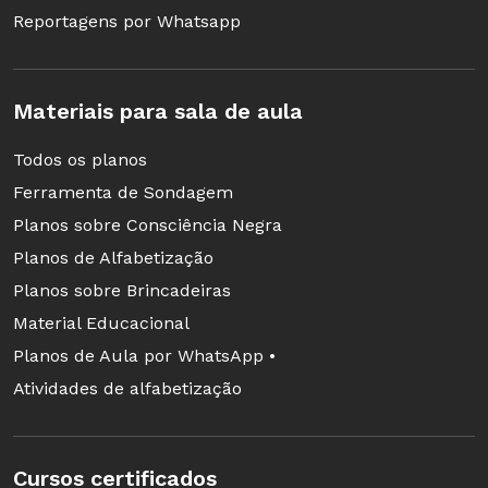
Reportagens por Whatsapp
Depoimento a Anna Rachel Ferreira
Se você gostou desse plano,
Materiais para sala de aula
também recomendamos:
Todos os planos
Ferramenta de Sondagem
Planos sobre Consciência Negra
Planos de Alfabetização
Plano de atividade: Jogo de memória com desenhos
Planos sobre Brincadeiras
autorais
Material Educacional
Atividade para crianças bem pequenas (1 ano e 7 meses a 3
Planos de Aula por WhatsApp •
anos e 11 meses) - creche
Atividades de alfabetização
Cursos certificados