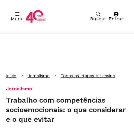
Menu
Buscar
Entrar
Ir para Cabeçalho
Ir para Menu
Ir para conteúdo principal
Ir para Rodapé
Início
Jornalismo
Todas as etapas de ensino
Jornalismo
Trabalho com competências
socioemocionais: o que considerar
e o que evitar