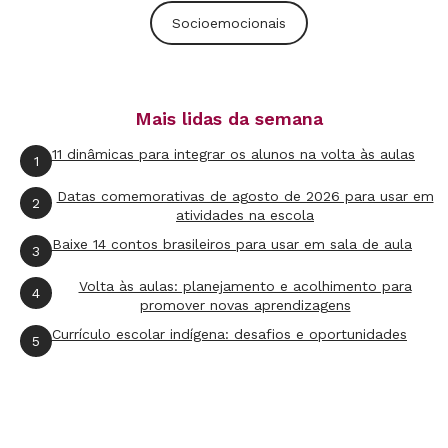
Socioemocionais
O que a BNCC propõe é colocar
intencionalidade no desenvolvimento dessas
habilidades. “A preocupação é de que a
Mais lidas da semana
instituição de ensino não seja um lugar apenas
11 dinâmicas para integrar os alunos na volta às aulas
1
comprometido com a apresentação do
conhecimento, mas também com a construção
Datas comemorativas de agosto de 2026 para usar em
2
atividades na escola
das pessoas, o que nós chamamos de
Baixe 14 contos brasileiros para usar em sala de aula
3
desenvolvimento integral, explica Anita.
Volta às aulas: planejamento e acolhimento para
4
Zelar pelo processo de reconhecer esta nova
promover novas aprendizagens
visão de educação nas escolas é um papel dos
Currículo escolar indígena: desafios e oportunidades
5
gestores. “Se a gestão não considera que a
escola é o lugar para este desenvolvimento, é
muito difícil implementar as habilidades