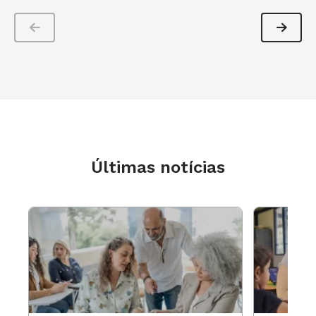
sociais que ocorrem na aprendizagem”, diz
Anita.
Estudar o desenvolvimento socioemocional em
cada faixa etária
O desenvolvimento dessas habilidades como
um estímulo provocado pela escola exige
Últimas notícias
“profundo conhecimento do que é o processo
de desenvolvimento do indivíduo, do
desenvolvimento socioemocional. O que é
típico de cada faixa etária”, explica Daniel. Por
isso, cabe a gestores e professores estudar o
que é mais adequado e perceber como os
componentes socioemocionais da BNCC