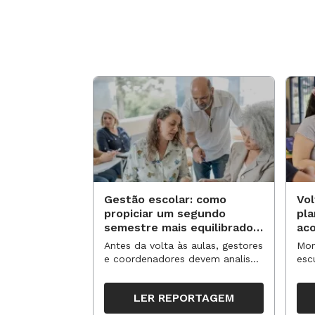
Gestão escolar: como
Vol
propiciar um segundo
pl
semestre mais equilibrado
ac
para os professores?
no
Antes da volta às aulas, gestores
Mom
e coordenadores devem analisar
esc
resultados, definir prioridades e
de 
organizar ações para orientar o
tem
LER REPORTAGEM
trabalho pedagógico ao longo
seg
do período