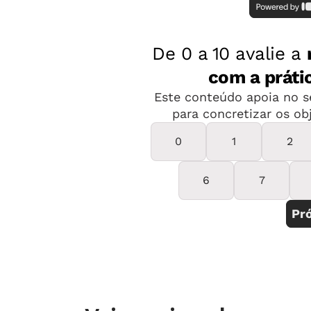
FEEDBACK
IMEDIATO E DESAFIADOR
Quando fazemos a tarefa de casa, pre
para sabermos se acertamos ou erram
engajados naquele desafio e a resposta
Luciano. Em jogos digitais, o retorno
qualidade – engaja o aluno a reavali
estratégia que o faça acertar e, por 
PERSONALIZAÇÃO
Há cada vez
mais
plataformas avança
jogos e montam trilhas de desafios c
seus pontos de atenção. Elas também 
que podem avaliar cada aluno individ
infelizmente, ainda não está disponív
redes públicas que fazem o uso de pl