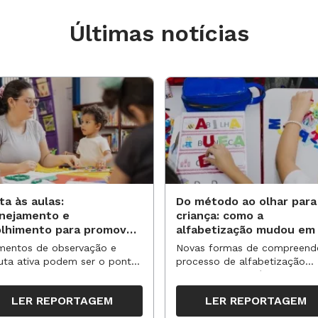
Últimas notícias
ta às aulas:
Do método ao olhar para
anejamento e
criança: como a
olhimento para promover
alfabetização mudou em
vas aprendizagens
anos?
entos de observação e
Novas formas de compreend
uta ativa podem ser o ponto
processo de alfabetização
partida para reorganizar
influenciaram políticas e
pos, espaços e propostas no
práticas, transformando o en
LER REPORTAGEM
LER REPORTAGEM
undo semestre
da leitura e da escrita