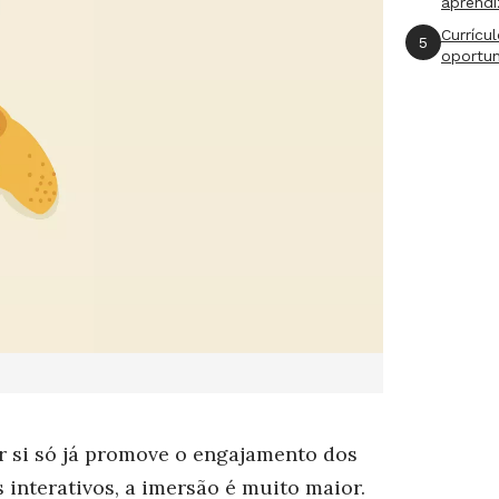
aprend
Currícu
5
oportu
or si só já promove o engajamento dos
interativos, a imersão é muito maior.