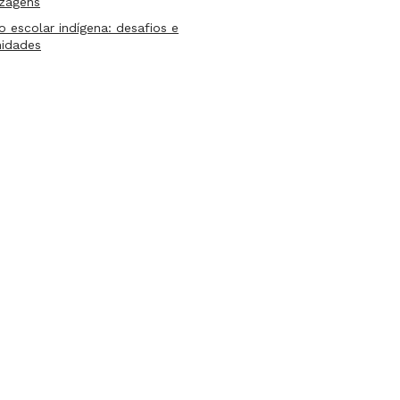
izagens
lo escolar indígena: desafios e
nidades