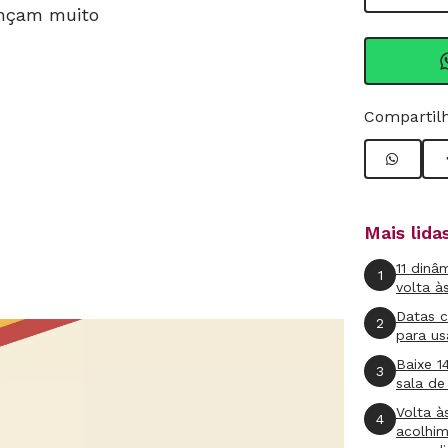
ançam muito
Compartilh
Mais lid
11 dinâ
1
volta à
Datas 
2
para us
Baixe 1
3
sala de
Volta à
4
acolhi