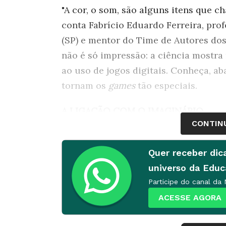
"A cor, o som, são alguns itens que 
conta Fabrício Eduardo Ferreira, pro
(SP) e mentor do Time de Autores d
não é só impressão: a ciência mostra
ao uso de jogos digitais. Conheça, ab
tornam os
games
tão especiais.
A LIGAÇÃO COM O IMAGINÁRIO
CONTIN
"Os jogos para aprendizagem têm gan
fascinantes", conta Luciano Meira, p
Quer receber dic
Pernambuco e fundador da Joy Games
universo da Edu
desafios ligados à matemática desper
Participe do canal da
estudantes. "Elas se ligam à imaginaç
ACESSE AGORA
ajudam a construir uma aprendizagem 