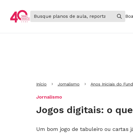
Boa
Ir para Cabeçalho
Ir para Menu
Ir para conteúdo principal
Ir para Rodapé
Início
Jornalismo
Anos Iniciais do Fun
Jornalismo
Jogos digitais: o qu
Um bom jogo de tabuleiro ou cartas já