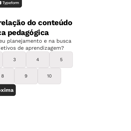
cisamos esperar até o dia seguinte
os. "Muitas vezes, nem estamos mais
 fica apenas em 'certo' ou 'errado'", diz
 é imediato e – naqueles de boa
ar sua resposta em busca de uma
consequência, avançar no jogo.
das, que analisam o desempenho nos
om base nas suas dificuldades e em
oferecem relatórios aos professores,
ualmente e a turma. Essa tecnologia,
el para todas as escolas, mas já há
ataformas com essas características.