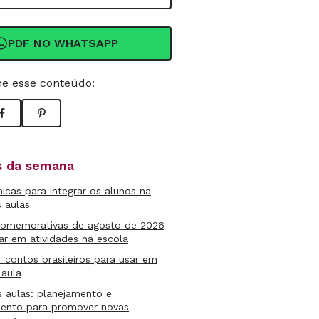
PDF NO WHATSAPP
e esse conteúdo:
as da semana
micas para integrar os alunos na
s aulas
comemorativas de agosto de 2026
ar em atividades na escola
4 contos brasileiros para usar em
 aula
s aulas: planejamento e
mento para promover novas