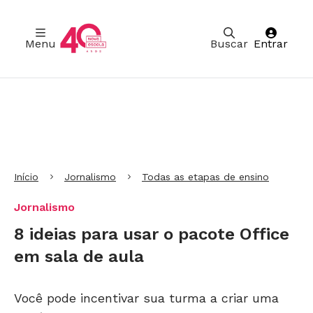
Menu
Buscar
Entrar
Ir para Cabeçalho
Ir para Menu
Ir para conteúdo principal
Ir para Rodapé
Início
Jornalismo
Todas as etapas de ensino
Jornalismo
8 ideias para usar o pacote Office
em sala de aula
Você pode incentivar sua turma a criar uma