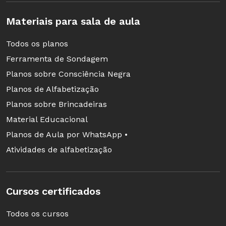
Materiais para sala de aula
Um abraço,
Todos os planos
Débora Garofalo
é Assessora Especial de
Ferramenta de Sondagem
Tecnologias da Secretaria Estadual de Educação
Planos sobre Consciência Negra
de São Paulo (SEE SP) e professora da rede
Planos de Alfabetização
pública de ensino de São Paulo. Formada em
Planos sobre Brincadeiras
Letras e Pedagogia, mestranda em Educação pela
Material Educacional
PUC-SP, vencedora na temática Especial
Planos de Aula por WhatsApp •
Inovação na Educação no Prêmio Professores do
Atividades de alfabetização
Brasil e uma das dez finalistas do Global Teacher
Prize, o Nobel da Educação.
Cursos certificados
Todos os cursos