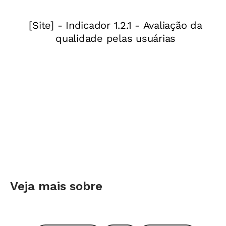
bom planejamento, seguido de intencionalidade
clara do que se espera que os alunos realizem
ao utilizar esses programas.
LEIA MAIS
Como alinhar a Educação 4.0 ao
projeto de vida dos estudantes
A seguir, eu levantei oito atividades que você
pode fazer em sala de aula, com programas do
Office. São ideias para inspirar e até te
incentivar a explorar essa ferramenta com os
alunos. Vamos lá?
Veja mais sobre
Editor de texto