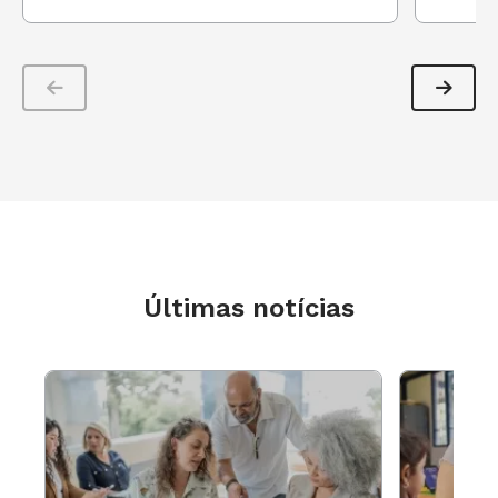
por uma parte da construção coletiva. Por
exemplo: os alunos podem construir um livro
sobre o meio ambiente, com as partes divididas
para que cada dupla realize sua parte da
proposta. Somadas, as partes terão a proposta
do livro como um todo. O mesmo princípio
pode usar usado para realizar a animação. Os
resultados são incríveis e de fato o que se vê é
o trabalho coletivo da turma.
Últimas notícias
LEIA MAIS
5 leituras gratuitas para inspirar
você a trazer mais interação para a sala de aula
Editor de Apresentação