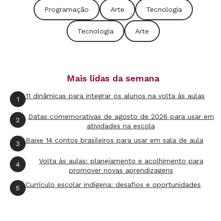
O Word é um editor de texto bastante versátil,
Programação
Arte
Tecnologia
que permite definir layouts, inserir tabelas,
Tecnologia
Arte
acrescentar fotos e ícones. Para fugir do
formato mais tradicional, é possível montar
HQs, charges, tirinhas
e até arriscar a produzir
Mais lidas da semana
memes
com esse programa.
11 dinâmicas para integrar os alunos na volta às aulas
1
O professor pode entregar fichas com as
Datas comemorativas de agosto de 2026 para usar em
denominações das atividades e deixar que os
2
atividades na escola
estudantes explorem esse recurso na prática e
Baixe 14 contos brasileiros para usar em sala de aula
3
de maneira colaborativa. São atividades com as
Volta às aulas: planejamento e acolhimento para
quais os alunos se identificam criando e
4
promover novas aprendizagens
fazendo porque faz parte do universo dos
Currículo escolar indígena: desafios e oportunidades
5
discentes.
LEIA MAIS
Como usar mais (e melhor) o Word