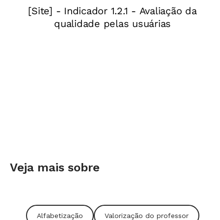
nova demanda de necessidades, de ações que
exigem novas aprendizagem dos alunos e
também dos professores. A escola, enquanto
instituição, infelizmente ainda não acompanha
como deveria essas novas demandas. Estar
preparado para ser um professor do século 21 é
um dos nossos maiores desafios.
Porém, eu acredito que podemos fazer juntos
essa grande transformação na Educação, com
trabalho comprometido não só dos professores,
mas de todos que fazem a Educação acontecer,
Veja mais sobre
em todas as instâncias. Afinal, como venho
dizendo, a aprendizagem não se faz somente
com um professor, uma sala de aula e seus
Alfabetização
Valorização do professor