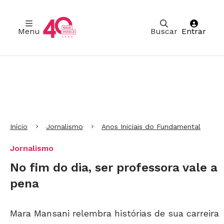
Menu
Buscar
Entrar
Ir para Cabeçalho
Ir para Menu
Ir para conteúdo principal
Ir para Rodapé
Início
Jornalismo
Anos Iniciais do Fundamental
Jornalismo
No fim do dia, ser professora vale a
pena
Mara Mansani relembra histórias de sua carreira