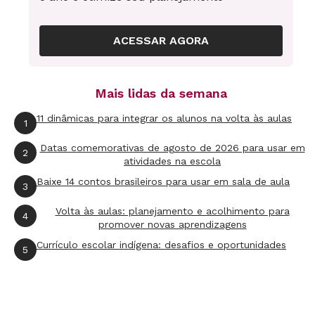
aprendizagem dos meus alunos.
ACESSAR AGORA
Nessa reflexão, lembrei de quatro diferentes
momentos da minha carreira. Um difícil, um
Mais lidas da semana
transformador, um triste e um emocionante.
Veja a seguir:
11 dinâmicas para integrar os alunos na volta às aulas
1
Datas comemorativas de agosto de 2026 para usar em
Foi difícil
2
atividades na escola
Baixe 14 contos brasileiros para usar em sala de aula
Lidar com as turmas multisseriadas. Passei por
3
elas no início da minha carreira, em zonas
Volta às aulas: planejamento e acolhimento para
4
promover novas aprendizagens
rurais distantes, de difícil acesso. Eram alunos
Currículo escolar indígena: desafios e oportunidades
do 1º ao 5º anos reunidos na mesma sala e no
5
mesmo período. Na época, foram alunos
difíceis de lidar, mas hoje vejo que eles
ajudaram na minha formação, pois tive que