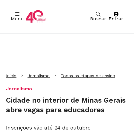
Menu
Buscar
Entrar
Ir para Cabeçalho
Ir para Menu
Ir para conteúdo principal
Ir para Rodapé
Início
Jornalismo
Todas as etapas de ensino
Jornalismo
Cidade no interior de Minas Gerais
abre vagas para educadores
Inscrições vão até 24 de outubro