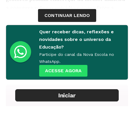
a conversa sobre o suicídio e como fazer a
CONTINUAR LENDO
prevenção. Aqui, a psicóloga Ana Carolina C.
D’Agostini responde à seguinte questão: quem
Quer receber dicas, reflexões e
pode ajudar a escola a endereçar a conversa
novidades sobre o universo da
sobre suicídio?
Educação?
Participe do canal da Nova Escola no
WhatsApp.
ACESSE AGORA