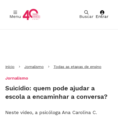
Menu
Buscar
Entrar
Ir para Cabeçalho
Ir para Menu
Ir para conteúdo principal
Ir para Rodapé
Início
Jornalismo
Todas as etapas de ensino
Jornalismo
Suicídio: quem pode ajudar a
escola a encaminhar a conversa?
Neste vídeo, a psicóloga Ana Carolina C.