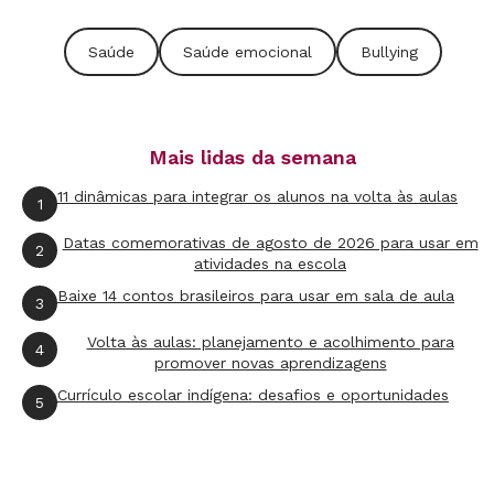
No material, é possível entender alguns mitos
sobre comportamento suicida, fatores de risco
Saúde
Saúde emocional
Bullying
e proteção e qual o impacto do suicídio.
No
site do Centro de Valorização da Vida
(CVV)
também é possível encontrar referências
Mais lidas da semana
de instituições que trabalham com o tema. É
11 dinâmicas para integrar os alunos na volta às aulas
1
possível encontrar apoio em organizações que
são focadas em ações educacionais, como o
Datas comemorativas de agosto de 2026 para usar em
2
atividades na escola
Projeto Cuca Legal
e
Associação pela Saúde
Baixe 14 contos brasileiros para usar em sala de aula
3
Emocional de Crianças (ASEC)
, que oferecem
cursos e programas voltados à promoção de
Volta às aulas: planejamento e acolhimento para
4
promover novas aprendizagens
saúde mental nas escolas.
Currículo escolar indígena: desafios e oportunidades
5
PARA SABER MAIS