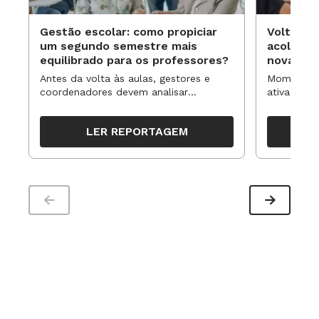
Gestão escolar: como propiciar
Volta às
um segundo semestre mais
acolhime
equilibrado para os professores?
novas ap
Antes da volta às aulas, gestores e
Momentos 
coordenadores devem analisar
ativa pode
resultados, definir prioridades e
para reorg
organizar ações para orientar o
propostas
LER REPORTAGEM
trabalho pedagógico ao longo do
período