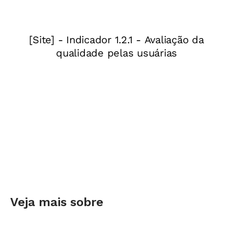
relacionamentos no ambiente escolar. A
iniciativa envolve, por exemplo, a ação do
desenvolvimento e reconhecimento do SER
(identidade), FAZER (capacidade) e TER
(merecimento), e a proposta de alunos fazerem
um acrônimo com o nome do professor, para
valorizá-lo e fortalecê-lo em momentos de
baixa autoestima.
Após uma primeira etapa em grupo, o projeto
agora prevê atendimento individual ou ações
voltadas a grupos menores. Entre as mudanças
já percebidas, Manoel destaca um maior senso
Veja mais sobre
de pertencimento, acolhimento e engajamento;
melhores índices de bem-estar no ambiente de