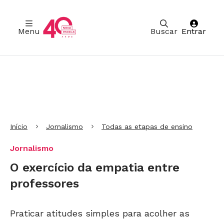
Menu
Buscar
Entrar
Ir para Cabeçalho
Ir para Menu
Ir para conteúdo principal
Ir para Rodapé
Início
Jornalismo
Todas as etapas de ensino
Jornalismo
O exercício da empatia entre
professores
Praticar atitudes simples para acolher as