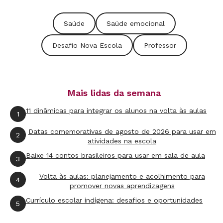
trabalho; e a descoberta de novas
possibilidades e oportunidades, incluindo um
Saúde
Saúde emocional
olhar diferenciado para o aluno.
Desafio Nova Escola
Professor
Atenção plena e muito diálogo
A empatia é o elemento básico que sustenta
Mais lidas da semana
redes de apoio entre colegas, um espaço para
estabelecer trocas mais efetivas e canais de
11 dinâmicas para integrar os alunos na volta às aulas
1
comunicação para que professores possam
Datas comemorativas de agosto de 2026 para usar em
2
expressar angústias, opiniões, queixas e
atividades na escola
propostas. É importante saber que se pode
Baixe 14 contos brasileiros para usar em sala de aula
3
contar com alguém para escutá-lo com atenção
Volta às aulas: planejamento e acolhimento para
4
plena, dialogar e compartilhar ideias e
promover novas aprendizagens
experiências. Essa troca de feedbacks pode
Currículo escolar indígena: desafios e oportunidades
5
garantir o enfrentamento de desafios e a