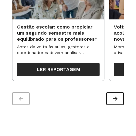
Gestão escolar: como propiciar
Volta às
um segundo semestre mais
acolhime
equilibrado para os professores?
novas ap
Antes da volta às aulas, gestores e
Momentos 
coordenadores devem analisar
ativa pode
resultados, definir prioridades e
para reorg
organizar ações para orientar o
propostas
LER REPORTAGEM
trabalho pedagógico ao longo do
período