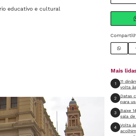
io educativo e cultural
Compartilh
Mais lid
11 dinâ
1
volta à
Datas 
2
para us
Baixe 1
3
sala de
Volta à
4
acolhi