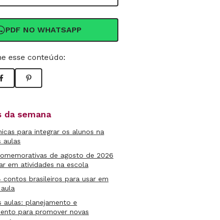
PDF NO WHATSAPP
e esse conteúdo:
as da semana
micas para integrar os alunos na
s aulas
comemorativas de agosto de 2026
ar em atividades na escola
4 contos brasileiros para usar em
 aula
s aulas: planejamento e
mento para promover novas