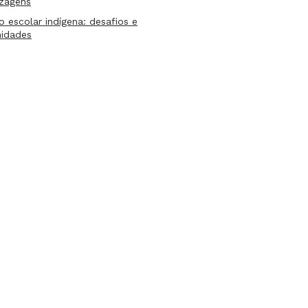
izagens
lo escolar indígena: desafios e
nidades