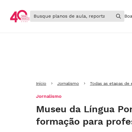
Boa
Ir para Cabeçalho
Ir para Menu
Ir para conteúdo principal
Ir para Rodapé
Início
Jornalismo
Todas as etapas de 
Jornalismo
Museu da Língua Por
formação para profe