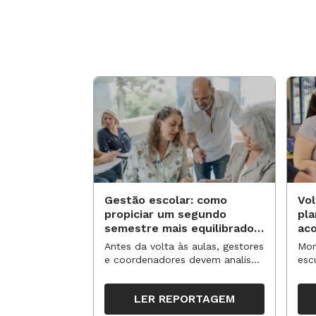
Gestão escolar: como
Vol
propiciar um segundo
pl
semestre mais equilibrado
ac
para os professores?
no
Antes da volta às aulas, gestores
Mom
e coordenadores devem analisar
esc
resultados, definir prioridades e
de 
organizar ações para orientar o
tem
LER REPORTAGEM
trabalho pedagógico ao longo
seg
do período