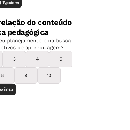
 – Criando pontes entre museus e
 – Construção de Material Educativo
ua Portuguesa e para participar é
através do
site oficial do Museu
.
ra ver outras vagas e oportunidades!