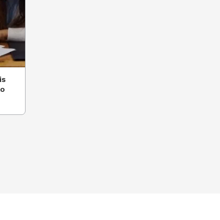
is
ão