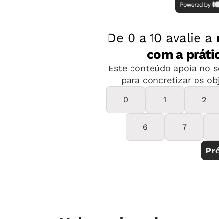
Dayane Araújo e Natame Diniz
Encontro 3
| 26.10.2019 | 9h ao 12h30
escolas
Com Stella Barbieri
Encontro 4
| 30.11.2019 | 9h ao 12h30
Com Talita Paes
Os encontros serão no Museu da Líng
preciso se inscrever, gratuitamente, 
Não foi dessa vez?
Clique aqui pa