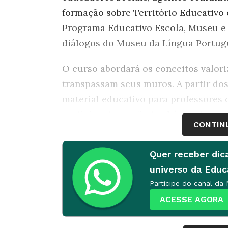
formação sobre Território Educativo e
Programa Educativo Escola, Museu e T
diálogos do Museu da Língua Portu
O curso abordará os conceitos valor
transpassam seus muros. A partir do
material educativo para professores 
participantes serão também autores.
CONTIN
Encontro 1
| 14.09.2019 | 9h ao 12h30
Quer receber dic
mapeamento de território como forma
universo da Edu
Com equipe do Programa Escola, Muse
Participe do canal da
Agência de Jornalismo.
ACESSE AGORA
Encontro 2
| 28.09.2019 | 9h ao 12h30
extramuros em escolas de São Paulo