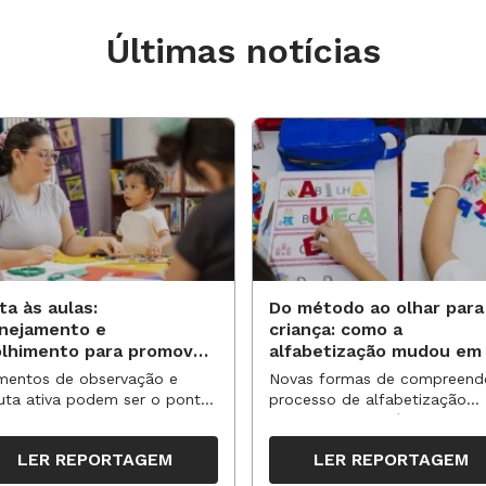
Últimas notícias
ta às aulas:
Do método ao olhar para
anejamento e
criança: como a
olhimento para promover
alfabetização mudou em
vas aprendizagens
anos?
entos de observação e
Novas formas de compreend
uta ativa podem ser o ponto
processo de alfabetização
partida para reorganizar
influenciaram políticas e
pos, espaços e propostas no
práticas, transformando o en
LER REPORTAGEM
LER REPORTAGEM
undo semestre
da leitura e da escrita