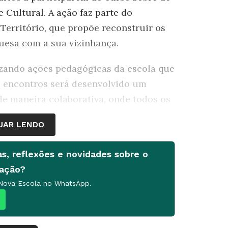
 Cultural. A ação faz parte do
erritório, que propõe reconstruir os
guesa com a sua vizinhança.
izando ações pedagógicas da escola que
s encontros será desenvolvido um
de maneira colaborativa, onde todos os
UAR LENDO
 – abordando procedimentos de
as, reflexões e novidades sobre o
 de investigação e análise de dados
cação?
u e Território e Énois – Escola-
 Nova Escola no WhatsApp.
 – Território Educativo e práticas