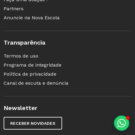
considerada inovadora? (justificativa); O que te
Partners
motivou a buscar essa inovação? (objetivo); Que
Anuncie na Nova Escola
diferença você observou na vida dos seus
alunos depois que começou a desenvolver esse
trabalho? (resultado).
Transparência
*Esta reportagem foi publicada originalmente
Termos de uso
no site do Porvir
Programa de integridade
Política de privacidade
Canal de escuta e denúncia
Newsletter
RECEBER NOVIDADES