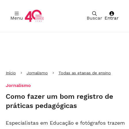
Menu
Buscar
Entrar
Ir para Cabeçalho
Ir para Menu
Ir para conteúdo principal
Ir para Rodapé
Início
Jornalismo
Todas as etapas de ensino
Jornalismo
Como fazer um bom registro de
práticas pedagógicas
Especialistas em Educação e fotógrafos trazem