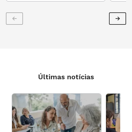
alunos, do que eles estão fazendo”, indica ela,
ao citar que é importante pensar nas imagens
como uma sequência capaz de contar uma
história. “O professor já tem a aula pronta,
ninguém melhor do que o professor para saber
quais são os momentos mais importantes para
serem registrados. Se é uma aula muito
interessante, ele também pode pedir a ajuda de
alguém dentro da escola.”
Últimas notícias
Entre algumas das dicas para fazer uma boa
foto, ela diz que é importante o professor
pensar na iluminação, na organização do
ambiente e no foco das imagens. “O celular tem
recursos que muita gente não sabe. Ao invés de