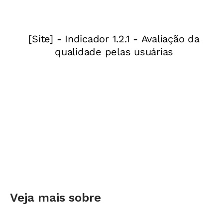
etapas percorridas dentro da aula e os
resultados alcançados. “Quando você registra,
inevitavelmente reflete sobre o processo. Na
sala de aula, nem sempre é possível olhar para
a prática com o cuidado necessário”, afirma.
LEIA MAIS
Como uma coordenadora usa cartas
para se aproximar de professoras
Como fazer o acompanhamento das práticas?
Em um cenário no qual o professor precisa
dividir sua atenção entre muitos estudantes e
muitas vezes não é possível tomar notas diárias
sobre todos, ela diz que é possível apostar em
Veja mais sobre
múltiplos formatos de registro, que incluem
não apenas anotações em texto, mas também