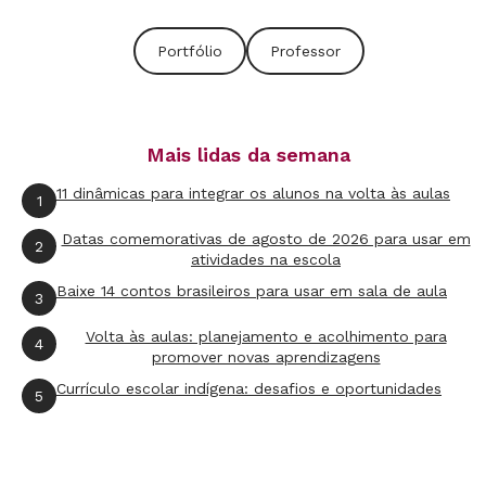
áudios, vídeos e fotografias. “Se você tem algum
Portfólio
Professor
tipo de registro, mesmo que seja pessoal, você
consegue mensurar muito melhor qual foi o
desenvolvimento do estudante naquele
Mais lidas da semana
período”, ressalta.
11 dinâmicas para integrar os alunos na volta às aulas
1
Entre as sugestões, os professores podem
Datas comemorativas de agosto de 2026 para usar em
gravar áudios no seu celular com as principais
2
atividades na escola
reflexões sobre o dia ou até mesmo fotografar
Baixe 14 contos brasileiros para usar em sala de aula
3
momentos da aula e organizar esses registros
Volta às aulas: planejamento e acolhimento para
em uma apresentação de slides com
4
promover novas aprendizagens
comentários e informações relevantes sobre
Currículo escolar indígena: desafios e oportunidades
5
cada etapa. A consultora do Grupo Tellus
também lembra que é possível envolver os
alunos nesse processo, como no caso de uma