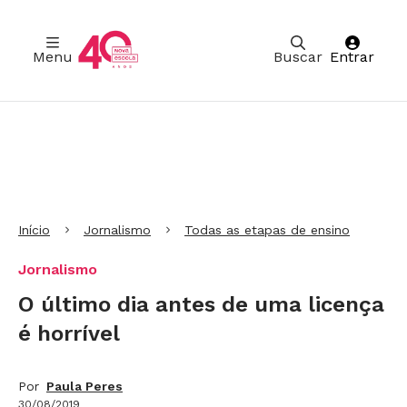
Menu
Buscar
Entrar
Ir para Cabeçalho
Ir para Menu
Ir para conteúdo principal
Ir para Rodapé
Início
Jornalismo
Todas as etapas de ensino
Jornalismo
O último dia antes de uma licença
é horrível
Por
Paula Peres
30/08/2019