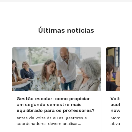
Últimas notícias
Gestão escolar: como propiciar
Volta às
um segundo semestre mais
acolhime
equilibrado para os professores?
novas ap
Antes da volta às aulas, gestores e
Momentos 
coordenadores devem analisar
ativa pode
resultados, definir prioridades e
para reorg