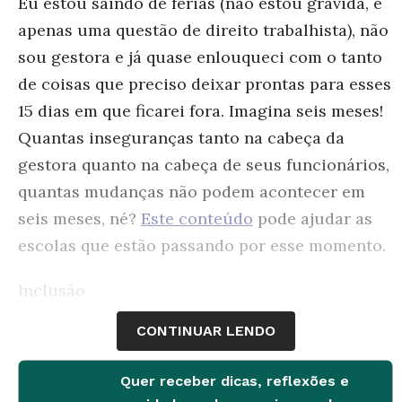
Eu estou saindo de férias (não estou grávida, é
apenas uma questão de direito trabalhista), não
sou gestora e já quase enlouqueci com o tanto
de coisas que preciso deixar prontas para esses
15 dias em que ficarei fora. Imagina seis meses!
Quantas inseguranças tanto na cabeça da
gestora quanto na cabeça de seus funcionários,
quantas mudanças não podem acontecer em
seis meses, né?
Este conteúdo
pode ajudar as
escolas que estão passando por esse momento.
Inclusão
CONTINUAR LENDO
A pedagoga e professora de Educação especial
Monaliza
Haddad
entrevistou 20 pais de alunos
Quer receber dicas, reflexões e
com deficiências e 20 professores desses