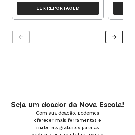
organizar ações para orientar o
propostas
LER REPORTAGEM
trabalho pedagógico ao longo do
período
Seja um doador da Nova Escola!
Com sua doação, podemos
oferecer mais ferramentas e
materiais gratuitos para os
professores e contribuir para a