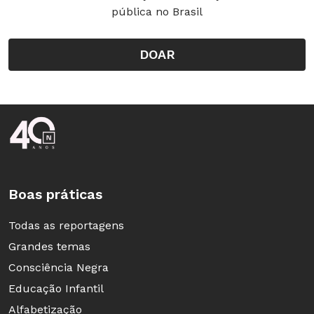
homens.
pública no Brasil
Geografia: 55,3% mulheres e 44,7% homens.
História: 57,4% mulheres e 42,6% homens.
DOAR
Baixe aqui o infográfico completo!
Rodapé da Nova Escola
Fonte: Professores do Brasil: Novos Cenários de Formação, de
Bernadete Gatti, Elba Siqueira de Sá Barreto, Marli Eliza Dalmazo
Afonso de André, Patrícia Cristina Albieri de Almeida, Unesco
Boas práticas
(2019)
Todas as reportagens
Grandes temas
Consciência Negra
Educação Infantil
Alfabetização