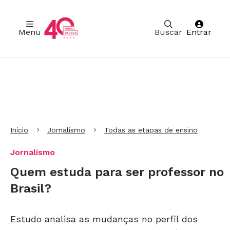
Menu
Buscar
Entrar
Ir para Cabeçalho
Ir para Menu
Ir para conteúdo principal
Ir para Rodapé
Início
Jornalismo
Todas as etapas de ensino
Jornalismo
Quem estuda para ser professor no
Brasil?
Estudo analisa as mudanças no perfil dos