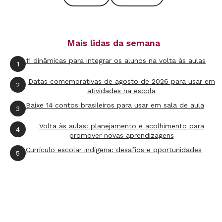
que 51% em 2014. Os indígenas estão presentes
em todos os cursos de licenciatura, embora em
menor número
Mais lidas da semana
Na pedagogia
11 dinâmicas para integrar os alunos na volta às aulas
1
61%
brancos em 2005. Em 2014,
47,5%
Datas comemorativas de agosto de 2026 para usar em
2
eram brancos
atividades na escola
36,2%
de negros/pardos em 2005. Em
Baixe 14 contos brasileiros para usar em sala de aula
3
2014,
50%
dos alunos eram de negros/pardos.
Volta às aulas: planejamento e acolhimento para
4
promover novas aprendizagens
FORMAÇÃO
Currículo escolar indígena: desafios e oportunidades
5
81,4%
dos futuros docentes estavam
matriculados em universidades privadas em
2016
IDADE