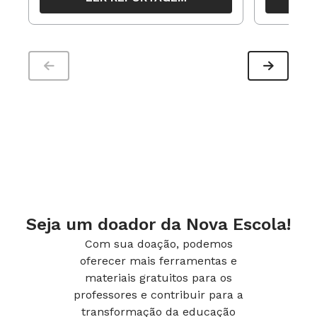
período
EU, PROFESSORA
Mulheres são maioria na Pedagogia, homens
na Física.
Cursos com mais mulheres
93,7% Pedagogia
79,3% Letras
73,6% Ciências Biológicas
Cursos com mais homens
Seja um doador da Nova Escola!
69,3% Física
Com sua doação, podemos
66,6% Música
oferecer mais ferramentas e
Cursos com paridade de gênero
materiais gratuitos para os
professores e contribuir para a
Matemática: 49,8% mulheres e 50,2%
transformação da educação