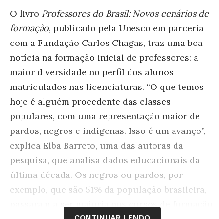
O livro
Professores do Brasil: Novos cenários de
formação
, publicado pela Unesco em parceria
com a Fundação Carlos Chagas, traz uma boa
notícia na formação inicial de professores: a
maior diversidade no perfil dos alunos
matriculados nas licenciaturas. “O que temos
hoje é alguém procedente das classes
populares, com uma representação maior de
pardos, negros e indígenas. Isso é um avanço”,
explica Elba Barreto, uma das autoras da
pesquisa, que analisa dados educacionais da
última década. Os negros ou pardos, por
exemplo, que são 51% da população brasileira,
passaram a ser maioria nos cursos de formação
CONTINUAR LENDO
de professores, saindo de 35,9% em 2005 para