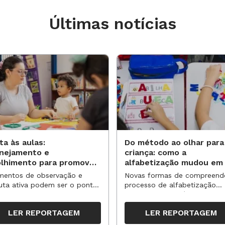
Últimas notícias
ta às aulas:
Do método ao olhar para
anejamento e
criança: como a
olhimento para promover
alfabetização mudou em
vas aprendizagens
anos?
entos de observação e
Novas formas de compreend
uta ativa podem ser o ponto
processo de alfabetização
partida para reorganizar
influenciaram políticas e
pos, espaços e propostas no
práticas, transformando o en
LER REPORTAGEM
LER REPORTAGEM
undo semestre
da leitura e da escrita