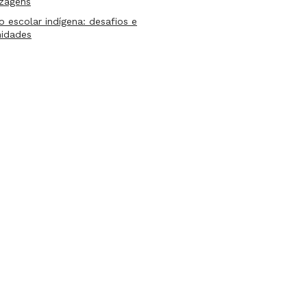
izagens
lo escolar indígena: desafios e
nidades