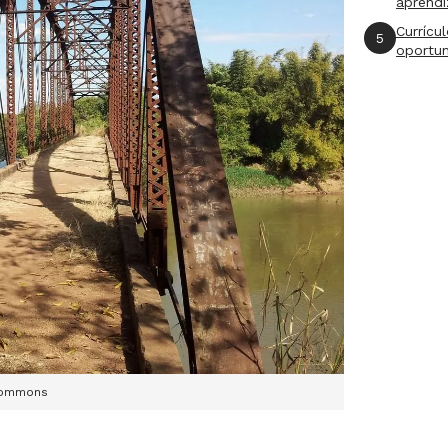
aprend
Currícu
5
oportu
 Commons