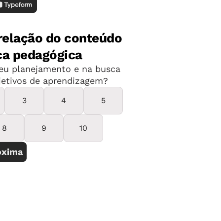
passar nos concursos públicos
ento Infantil, diretor de escola,
 professor cuidador, professor I
 e Classes de 1º ao 5º Ano do Ensino
ásica I: Educação Infantil e Classes de
professor II Educação Básica Espanhol,
glês; psicopedagogo; supervisor de
ucação Básica II.
36, ou, no caso de professores, R$ 10,92