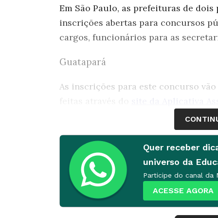
Em São Paulo, as prefeituras de doi
inscrições abertas para concursos pú
cargos, funcionários para as secreta
Guatapará
As inscrições para este concurso vão
feitas através do
site da Aplicativa A
que pode ir de R$ 40 a R$ 50.
CONTIN
As vagas disponíveis na área da Educa
Quer receber dic
de alunos, servente escolar, monitor
universo da Edu
Básica I - PEB I-EI e professor de Edu
Participe do canal da
Haverá prova objetiva e de títulos pa
ACESSE AGORA
médio receberão remuneração de R$ 1.
R$ 12,83 a hora-aula + bonificação po