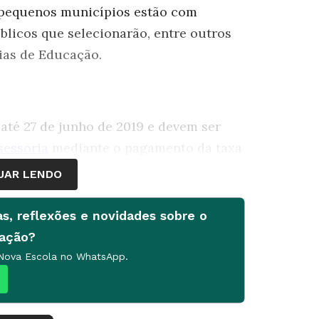
s pequenos municípios estão com
blicos que selecionarão, entre outros
rias de Educação.
 até 27 de junho de 2019 e devem ser
ssessoria
mediante o pagamento da taxa
UAR LENDO
ção são: auxiliar de berçário, inspetor
as, reflexões e novidades sobre o
 educacional, professor de Educação
cação?
cação Básica II - Educação Física.
 Nova Escola no WhatsApp.
ra alguns cargos. Os cargos de nível
035,03 e os professores de R$ 11,16 ou
r assiduidade.