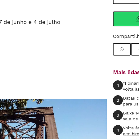
 de junho e 4 de julho
Compartilh
Mais lid
11 dinâ
1
volta à
Datas 
2
para us
Baixe 1
3
sala de
Volta à
4
acolhi