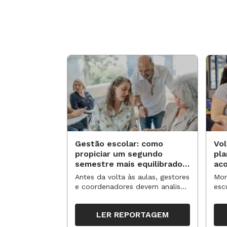
Gestão escolar: como
Vol
propiciar um segundo
pl
semestre mais equilibrado
ac
para os professores?
no
Antes da volta às aulas, gestores
Mom
e coordenadores devem analisar
esc
resultados, definir prioridades e
de 
organizar ações para orientar o
tem
LER REPORTAGEM
trabalho pedagógico ao longo
seg
do período