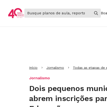
Boa
Ir para Cabeçalho
Ir para Menu
Ir para conteúdo principal
Ir para Rodapé
Início
Jornalismo
Todas as etapas de 
Jornalismo
Dois pequenos munic
abrem inscrições par