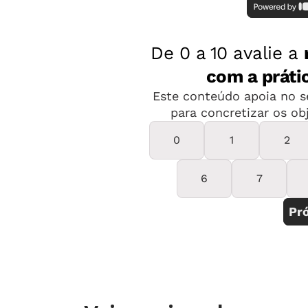
Inscreva-se e
acesse o edital aqui
.
LEIA MAIS
8 autores para estudar e 
Guapiara
Há vagas para auxiliar de Desenvolvim
inspetor de alunos, merendeira rural,
Educação Especial: Educação Infantil
Fundamental; professor de Educação B
1º ao 5º Ano do Ensino Fundamental; 
Geografia, História, Informática e In
Educação Básica I e supervisor de Ed
Os salários variam de R$ 998 a R$ 2.0