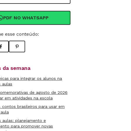
PDF NO WHATSAPP
e esse conteúdo:
as da semana
micas para integrar os alunos na
s aulas
comemorativas de agosto de 2026
ar em atividades na escola
4 contos brasileiros para usar em
 aula
s aulas: planejamento e
mento para promover novas