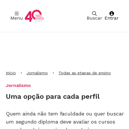
Menu
Buscar
Entrar
Ir para Cabeçalho
Ir para Menu
Ir para conteúdo principal
Ir para Rodapé
Início
Jornalismo
Todas as etapas de ensino
Jornalismo
Uma opção para cada perfil
Quem ainda não tem faculdade ou quer buscar
um segundo diploma deve avaliar os cursos