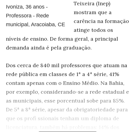
Teixeira (Inep)
Ivoniza, 36 anos -
mostram que a
Professora - Rede
carência na formação
municipal, Aracoiaba, CE
atinge todos os
níveis de ensino. De forma geral, a principal
demanda ainda é pela graduação.
Dos cerca de 840 mil professores que atuam na
rede pública em classes de 1ª a 4ª série, 41%
contam apenas com o Ensino Médio. Na Bahia,
por exemplo, considerando-se a rede estadual e
as municipais, esse porcentual sobe para 85%.
De 5ª a 8ª série, apesar da obrigatoriedade para
que os profi ssionais tenham um diploma de
licenciatura, também há problemas: 14% dos