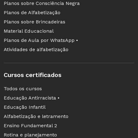
Planos sobre Consciência Negra
públicoalvo não é formado apenas por profi
Planos de Alfabetização
ssionais do magistério, embora a medida vá
Planos sobre Brincadeiras
benefi ciá-los diretamente. Em 2005, teve início
Material Educacional
a criação de pólos municipais, com
Planos de Aula por WhatsApp •
laboratórios de ensino e pesquisa, informática,
Atividades de alfabetização
biblioteca e outros recursos tecnológicos. O
projeto prevê também 290 pólos de apoio
presencial, que iniciam suas atividades, ainda
Cursos certificados
em 2007, em 289 municípios brasileiros,
distribuídos em todos os estados da federação.
Todos os cursos
Educação Antirracista •
Educação Infantil
Alfabetização e letramento
Ensino Fundamental 2
Licenciaturas e Pedagogia
Rotina e planejamento