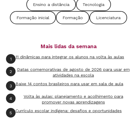
Ensino a distância
Tecnologia
disciplina que pretende ensinar.
Formação inicial
Formação
Licenciatura
Na EM Antônio Paulo, em Aracoiaba, a 80
Mais lidas da semana
quilômetros de Fortaleza, Antônia Ivoniza, 36
11 dinâmicas para integrar os alunos na volta às aulas
anos, ensina há alguns anos crianças a ler e
1
escrever. Sem diploma de nível superior, ela
Datas comemorativas de agosto de 2026 para usar em
2
atividades na escola
não poderia lecionar uma disciplina específi ca
Baixe 14 contos brasileiros para usar em sala de aula
para turmas de 6º a 9º ano, mas há muito
3
tempo via colegas sonharem em dar aulas de
Volta às aulas: planejamento e acolhimento para
4
promover novas aprendizagens
História ou Matemática, por exemplo - todos
Currículo escolar indígena: desafios e oportunidades
pensando num avanço na carreira e em salários
5
maiores. Ela não nega que essa possibilidade a
tentava. "Mas pensei bem e vi que, na verdade,