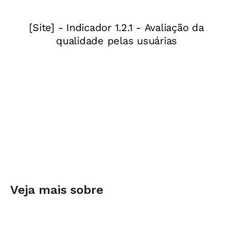
si mesmo é uma competência que o professor
precisa ter e da qual depende a sua capacidade
de gerir a sala de aula?
LEIA MAIS
Confira o que muda na sala de aula
com o Guia BNCC na Prática
A primeira coisa que fiz foi reler o documento
oficial da
Base Nacional Comum Curricular
. É
verdade que uma das
dez competências gerais
recebe o título de
“Autoconhecimento e
autocuidado”
(competência 8) e assim como as
outras nove, trata do desenvolvimento de
Veja mais sobre
habilidades socioemocionais. Provavelmente
você já tenha trabalhado atividades voltadas
para muitas dessas habilidades com seus