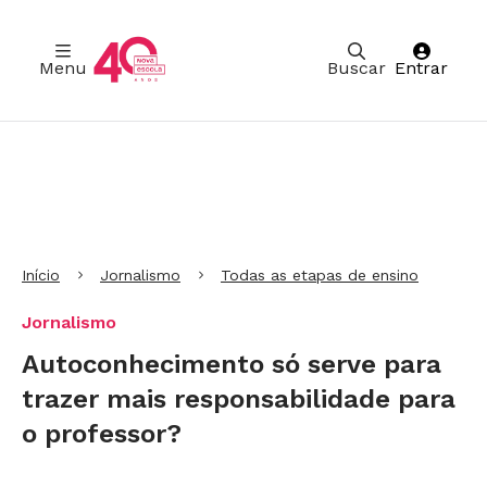
Menu
Buscar
Entrar
Ir para Cabeçalho
Ir para Menu
Ir para conteúdo principal
Ir para Rodapé
Início
Jornalismo
Todas as etapas de ensino
Jornalismo
Autoconhecimento só serve para
trazer mais responsabilidade para
o professor?