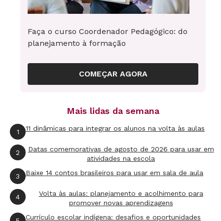
autoconhecimento do dia para a noite até
porque o ser humano é um conjunto complexo
Faça o curso Coordenador Pedagógico: do
de heranças genéticas, emoções, crenças,
planejamento à formação
ações, pensamentos e interações com diversos
meios. Pode ser que soe como uma
COMEÇAR AGORA
responsabilidade a mais, já que se trata de um
processo de aprendizado que demanda
Mais lidas da semana
disposição e amadurecimento para reconhecer
11 dinâmicas para integrar os alunos na volta às aulas
nossas habilidades, falhas e necessidades. Mas
1
não será uma vantagem? Penso que sim.
Datas comemorativas de agosto de 2026 para usar em
2
atividades na escola
Vou dar um exemplo. Na minha família sempre
Baixe 14 contos brasileiros para usar em sala de aula
3
tivemos o hábito de não desperdiçar qualquer
Volta às aulas: planejamento e acolhimento para
4
tipo de alimento. Tudo era reaproveitado –
promover novas aprendizagens
inclusive as cascas e restos viravam adubo –,
Currículo escolar indígena: desafios e oportunidades
5