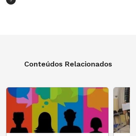
herança de avós e bisavós que viveram em um
período pós-guerra em que era difícil
conseguir comida. Esse é um valor que trago
comigo e que levei para a minha vida
profissional. Assim, sempre orientei meus
alunos a pegar apenas o que iriam comer e a
não jogar nada fora. O problema é que isso
Conteúdos Relacionados
muitas vezes acontecia apesar da minha
orientação e eu me sentia muito irritada. Foi
um momento em que precisei, além de
reconhecer que minha indignação só estava me
desgastando, pensar uma forma de conseguir
transformá-la em aprendizad o. No caso, para
mim e para o grupo. Acabei elaborando em
conjunto com a turma um projeto que tinha