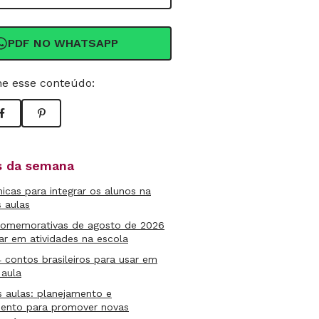
PDF NO WHATSAPP
e esse conteúdo:
as da semana
micas para integrar os alunos na
s aulas
comemorativas de agosto de 2026
ar em atividades na escola
4 contos brasileiros para usar em
 aula
s aulas: planejamento e
mento para promover novas