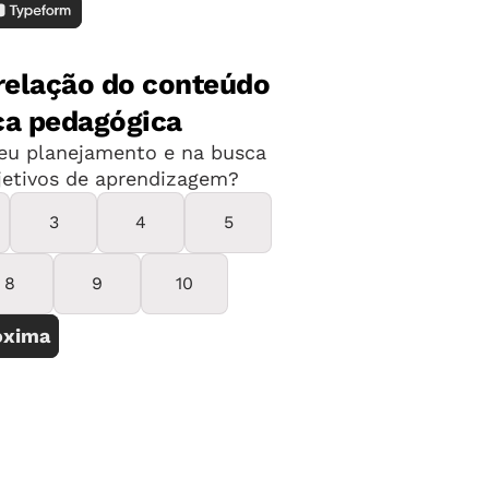
inação
elações e transformações
rir separação entre eles. Mas
 campo de experiência pode levar a
considerem toda a riqueza da jornada
o relacionados e devem ser
plo: uma
atividade sobre pintura nas
s
) demanda o levantamento de
umanidade pré-Histórica (
Escuta, fala,