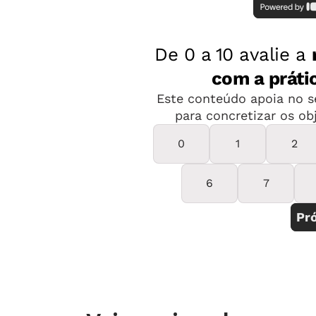
campos:
O eu, o outro e o nós
Corpo, gestos e movimentos
Traços, sons, cores e formas
Escuta, fala, pensamento e imag
Espaços, tempos, quantidades, r
Uma leitura rápida da Base pode suge
organizar as atividades separando os
planejamentos incompletos, que não 
das crianças. Na realidade, eles estã
considerados em conjunto. Um exem
cavernas
(
Traços, sons, cores e forma
hipóteses sobre as ferramentas da h