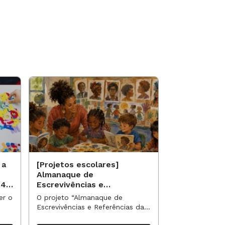
 a
[Projetos escolares]
[Projetos es
Almanaque de
Saberes qui
 40
Escrevivências e
identidade 
Referências da Nossa
étnico-racia
er o
O projeto “Almanaque de
O projeto “Sab
Turma
escolar
Escrevivências e Referências da
identidade e e
Nossa Turma” propõe uma
racial no currí