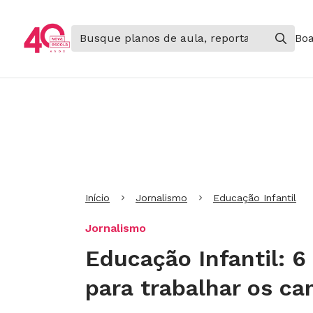
Boa
Ir para Cabeçalho
Ir para Menu
Ir para conteúdo principal
Ir para Rodapé
Início
Jornalismo
Educação Infantil
Jornalismo
Educação Infantil: 6
para trabalhar os c