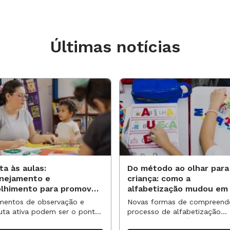
movimentos.
Últimas notícias
les fazem o mesmo consigo e com os
de apoio. Depois, é a hora da soneca!
ses a 3 anos e 11 meses)
o de massinha
 crianças vão explorar os ingredientes
ncadeiras da semana ou para brincar em
ta às aulas:
Do método ao olhar para
anejamento e
criança: como a
olhimento para promover
alfabetização mudou em
a sala para que as crianças criem, em
vas aprendizagens
anos?
entos de observação e
Novas formas de compreend
de conta. Há também perguntas para
uta ativa podem ser o ponto
processo de alfabetização
partida para reorganizar
influenciaram políticas e
tividade.