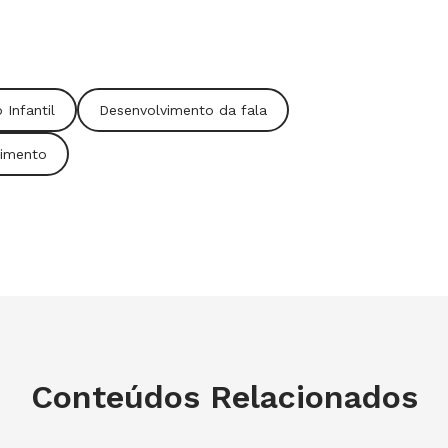
sobre as produções, que podem ser
o e o nós
).
dade gratuitos para a Educação Infantil
Infantil
Desenvolvimento da fala
imento
Conteúdos Relacionados