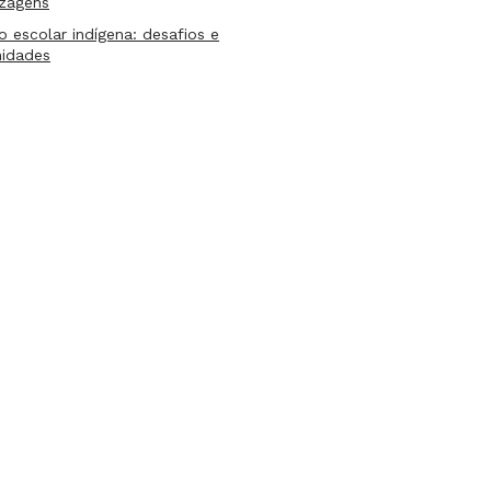
izagens
lo escolar indígena: desafios e
nidades