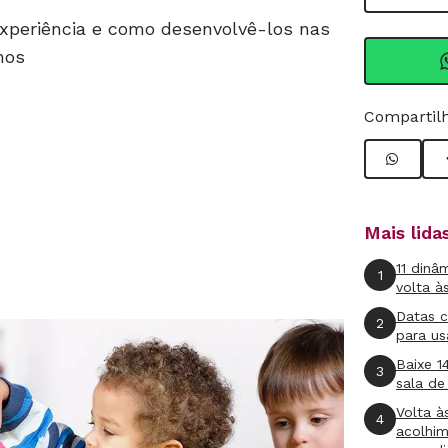
xperiência e como desenvolvê-los nas
nos
Compartilh
Mais lid
11 dinâ
1
volta à
Datas 
2
para us
Baixe 1
3
sala de
Volta à
4
acolhi