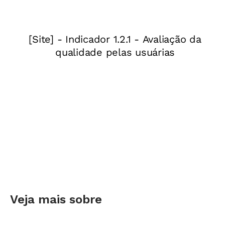
2019
O Inep estava sem diretor desde o dia 26 de
março, quando o então ministro Ricardo Vélez
Rodríguez exonerou Marcus Vinicius Rodrigues
(
relembre o caso aqui
). A demissão levou
também Paulo César Teixeira a deixar a
Diretoria de Avaliação da Educação Básica
(Daeb) do Inep. Em menos de 24 horas,
dois
cargos essenciais da Educação ficaram vagos
.
No dia 10 de abril, o novo ministro da Educação
Abraham Weintraub anunciou novidades para 6
cargos do alto escalão. No entanto,
o cargo de
Veja mais sobre
presidente do Inep continuou vago
. Quem tem
respondido pelo órgão desde então é o chefe de