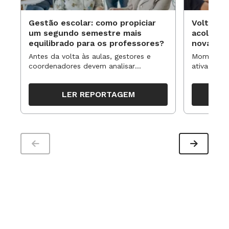
Gestão escolar: como propiciar
Volta às
um segundo semestre mais
acolhime
equilibrado para os professores?
novas ap
Antes da volta às aulas, gestores e
Momentos 
coordenadores devem analisar
ativa pode
resultados, definir prioridades e
para reorg
organizar ações para orientar o
propostas
LER REPORTAGEM
trabalho pedagógico ao longo do
período