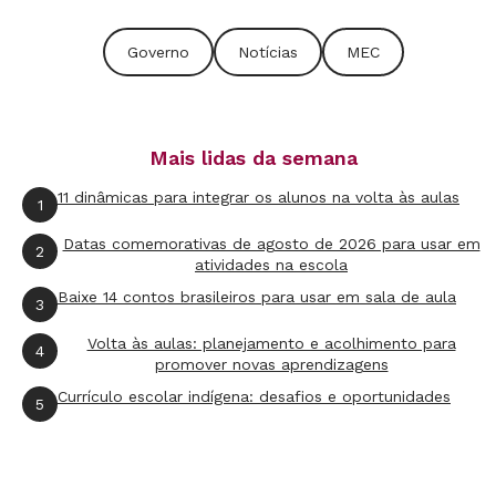
gabinete, o general Francisco Mamede de Brito
Governo
Notícias
MEC
Filho.
O Inep é responsável pelas avaliações
nacionais, incluindo o Exame Nacional do
Mais lidas da semana
Ensino Médio (Enem) e o Saeb, e outras
11 dinâmicas para integrar os alunos na volta às aulas
1
medições como o Censo Escolar e da Educação
Superior. Há dúvidas que pesam sobre a
Datas comemorativas de agosto de 2026 para usar em
2
atividades na escola
realização dos dois exames. No caso do Enem,
a
Baixe 14 contos brasileiros para usar em sala de aula
3
gráfica que fazia a impressão das provas pediu
falência
. As provas estão marcadas para
Volta às aulas: planejamento e acolhimento para
4
promover novas aprendizagens
acontecer em 3 e 10 de novembro.
Currículo escolar indígena: desafios e oportunidades
5