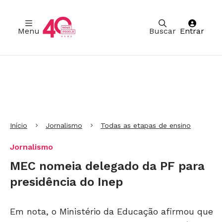
Menu
Buscar
Entrar
Ir para Cabeçalho
Ir para Menu
Ir para conteúdo principal
Ir para Rodapé
Início
Jornalismo
Todas as etapas de ensino
Jornalismo
MEC nomeia delegado da PF para
presidência do Inep
Em nota, o Ministério da Educação afirmou que