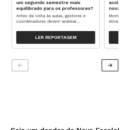
um segundo semestre mais
acolhime
equilibrado para os professores?
novas ap
Antes da volta às aulas, gestores e
Momentos 
coordenadores devem analisar
ativa pode
resultados, definir prioridades e
para reorg
organizar ações para orientar o
propostas
LER REPORTAGEM
trabalho pedagógico ao longo do
período