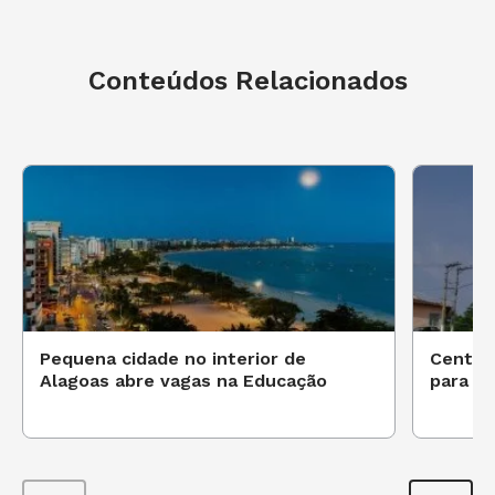
As aulas ocorrerão na modalidade
Conteúdos Relacionados
semipresencial.
Para acessar o edital,
clique
aqui
.
Não foi dessa vez?
Clique aqui para ver outras
vagas e oportunidades!
Pequena cidade no interior de
Centro
Alagoas abre vagas na Educação
para pr