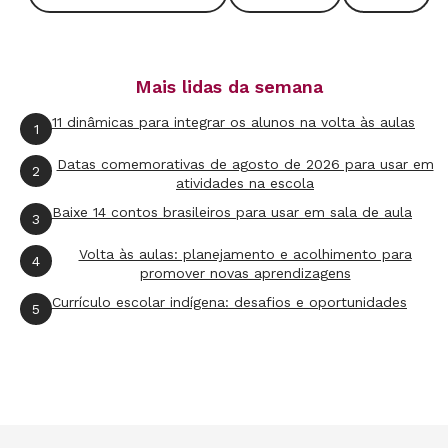
Especialização em Saúde Indígena
– 60 vagas:
UniCEU Parelheiros.
Mais lidas da semana
Caso você tenha interesse em algum deles,
11 dinâmicas para integrar os alunos na volta às aulas
1
confira se cumpre os prés-requisitos: possuir
Datas comemorativas de agosto de 2026 para usar em
2
formação de nível superior, em nível de
atividades na escola
graduação, em curso reconhecido pelo MEC,
Baixe 14 contos brasileiros para usar em sala de aula
3
ter familiaridade com o uso de computador,
Volta às aulas: planejamento e acolhimento para
4
acesso à internet e e-mail. Caso sim, inscreva-
promover novas aprendizagens
se através
deste link.
Mas fique atento: além de
Currículo escolar indígena: desafios e oportunidades
5
preencher a ficha de inscrição, é preciso enviar
carta assinada contendo nome completo,
número de CPF e justificativa do interesse em
se matricular no curso. Não há taxa de
inscrição.