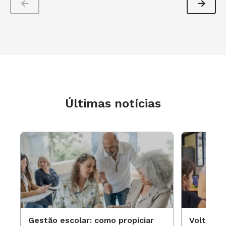
Últimas notícias
Gestão escolar: como propiciar
Volta às