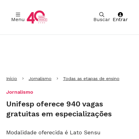
Menu
Buscar
Entrar
Ir para Cabeçalho
Ir para Menu
Ir para conteúdo principal
Ir para Rodapé
Início
Jornalismo
Todas as etapas de ensino
Jornalismo
Unifesp oferece 940 vagas
gratuitas em especializações
Modalidade oferecida é Lato Sensu