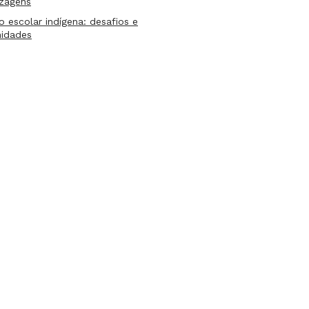
izagens
lo escolar indígena: desafios e
nidades