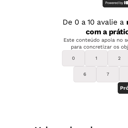
ou ao abandono escolar e, portanto, 
sociedades e economias pacíficas e 
adulta.
De acordo com o relatório, a falta d
Infantil afeta negativamente a qualid
significativa de professores capacita
Nos países de baixa renda, apenas u
está matriculada na Educação Infantil
renda abrigam mais de 60% das crian
mas apenas 32% de todos os professo
mil professores da Educação Infanti
baixa renda. Com a expansão das po
aluno-professor ideal de 20 para 1, o