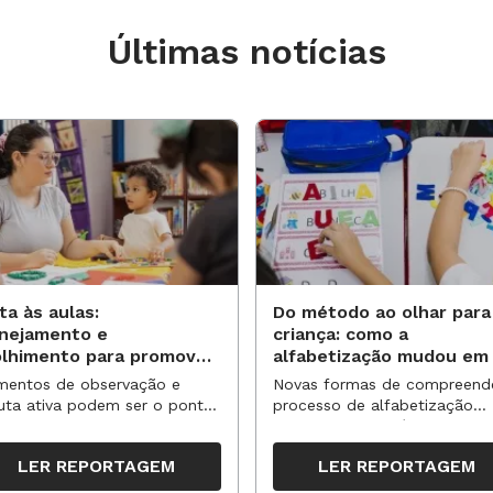
Últimas notícias
ta às aulas:
Do método ao olhar para
anejamento e
criança: como a
olhimento para promover
alfabetização mudou em
vas aprendizagens
anos?
entos de observação e
Novas formas de compreend
uta ativa podem ser o ponto
processo de alfabetização
partida para reorganizar
influenciaram políticas e
pos, espaços e propostas no
práticas, transformando o en
LER REPORTAGEM
LER REPORTAGEM
undo semestre
da leitura e da escrita