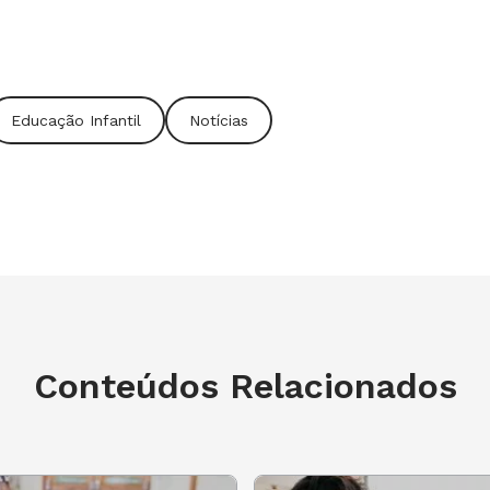
fantil no Brasil
fogram
Educação Infantil
Notícias
cipais fatores que impactam a
 riqueza das famílias, o nível de
ográfica das famílias. O fator que mais
nças pequenas à escola é a pobreza.
o Infantil têm mais do que o dobro de
das nas habilidades iniciais de
 crianças que perdem o aprendizado
Conteúdos Relacionados
s frequentam a Educação Infantil, um
crianças completa o Ensino
ínimas em leitura e matemática.