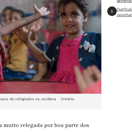
aprend
Currícu
5
oportu
mpos de refugiados na Jordânia Crédito:
a muito relegada por boa parte dos