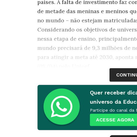
países. A falta de investimento faz c
de metade das meninas e meninos que
no mundo – não estejam matriculadas
Considerando os objetivos de univers
nessa etapa de ensino, principalmente
mundo precisará de 9,3 milhões de no
para atingir a meta até 2030, aponta 
(08/04) pelo Unicef.
CONTIN
De acordo com o relatório "
A World Re
childhood education
" (Um mundo pron
Quer receber dic
educação infantil de qualidade, dispo
universo da Edu
estudo global sobre Educação Infantil
Participe do canal da
afirma que crianças matriculadas e
ACESSE AGORA
Infantil têm maior probabilidade de d
necessárias para ter sucesso na esco