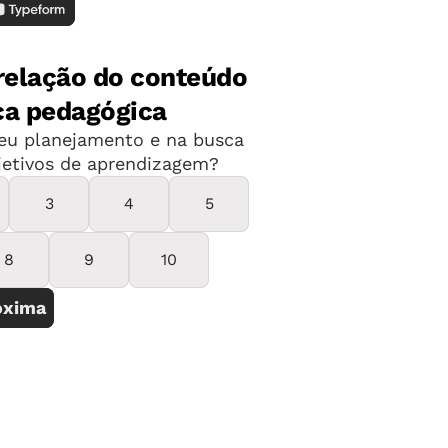
serão mais capazes de contribuir para
prósperas quando atingirem a idade
e investimento mundial na Educação
ade dos serviços, incluindo uma falta
dos.
ma em cada cinco crianças pequenas
. Juntos, os países de baixa e média
ças em idade pré-escolar do mundo,
res da Educação Infantil. Apenas 422
l lecionam atualmente em países de
pulações, assumindo uma relação
 relatório do Unicef aponta uma