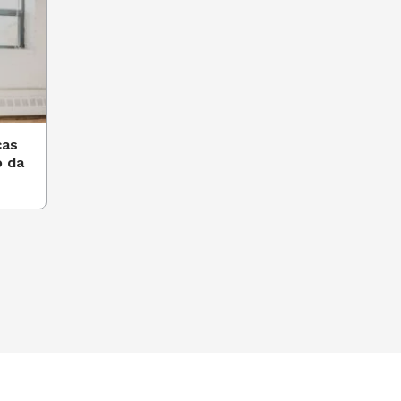
ças
o da