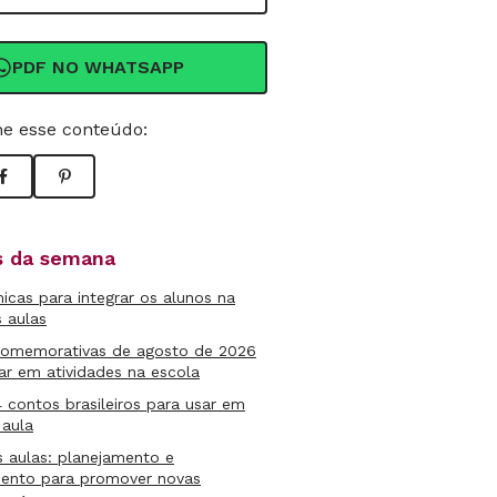
PDF NO WHATSAPP
e esse conteúdo:
as da semana
micas para integrar os alunos na
s aulas
comemorativas de agosto de 2026
ar em atividades na escola
4 contos brasileiros para usar em
 aula
s aulas: planejamento e
mento para promover novas