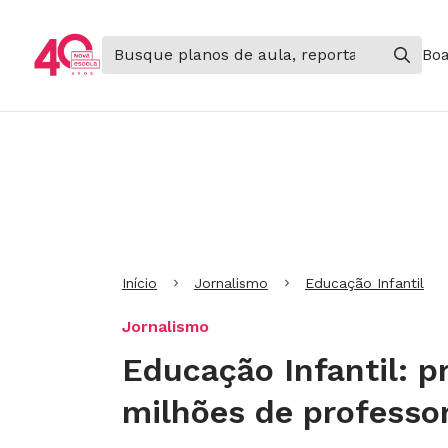
Boa
Ir para Cabeçalho
Ir para Menu
Ir para conteúdo principal
Ir para Rodapé
Início
Jornalismo
Educação Infantil
Jornalismo
Educação Infantil: p
milhões de professo