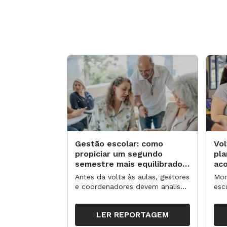
Gestão escolar: como
Vol
propiciar um segundo
pl
semestre mais equilibrado
ac
para os professores?
no
Antes da volta às aulas, gestores
Mom
e coordenadores devem analisar
esc
resultados, definir prioridades e
de 
organizar ações para orientar o
tem
LER REPORTAGEM
trabalho pedagógico ao longo
seg
do período