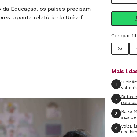
ão da Educação, os países precisam
res, aponta relatório do Unicef
Compartilh
Mais lid
11 dinâ
1
volta à
Datas 
2
para us
Baixe 1
3
sala de
Volta à
4
acolhi