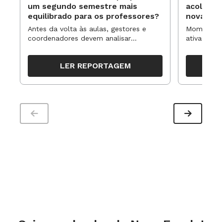
um segundo semestre mais
acolhime
equilibrado para os professores?
novas ap
Antes da volta às aulas, gestores e
Momentos 
coordenadores devem analisar
ativa pode
resultados, definir prioridades e
para reorg
organizar ações para orientar o
propostas
LER REPORTAGEM
trabalho pedagógico ao longo do
período