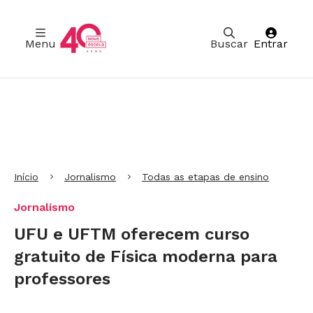
Menu
Buscar
Entrar
Ir para Cabeçalho
Ir para Menu
Ir para conteúdo principal
Ir para Rodapé
Início
Jornalismo
Todas as etapas de ensino
Jornalismo
UFU e UFTM oferecem curso
gratuito de Física moderna para
professores