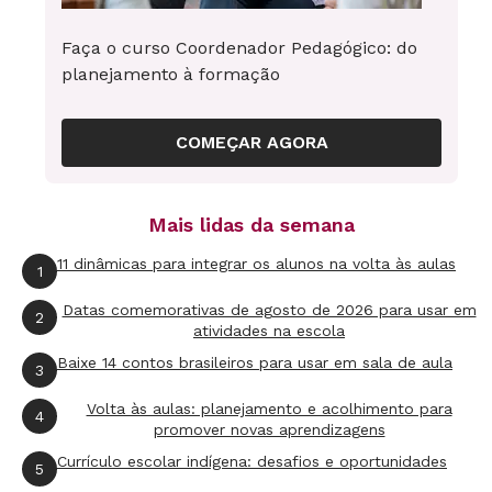
As instituições e os profissionais, da sala
Faça o curso Coordenador Pedagógico: do
de aula ao ministro da Educação, possuem
planejamento à formação
um alinhamento impressionante. Os
discursos e as ações são coerentes. Os
COMEÇAR AGORA
objetivos a serem perseguidos estão claros
para todos. A padronização é tanta que se
reflete até nas apresentações. “Visitamos
Mais lidas da semana
escolas, universidades e institutos de
11 dinâmicas para integrar os alunos na volta às aulas
1
formação e todas as instituições estão
Datas comemorativas de agosto de 2026 para usar em
alinhadas no discurso e na prática. Até os
2
atividades na escola
slides eram os mesmos”, conta Darkson
Baixe 14 contos brasileiros para usar em sala de aula
3
Vieira, professor de línguas e consultor de
Volta às aulas: planejamento e acolhimento para
escolas e secretarias municipais.
4
promover novas aprendizagens
Currículo escolar indígena: desafios e oportunidades
5