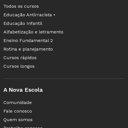
Todos os cursos
Educação Antirracista •
Educação é prioridade nos investimentos
Educação Infantil
A importância da educação é tanta que o
Alfabetização e letramento
Ministério da Educação de Singapura é o
Ensino Fundamental 2
que possui o segundo maior orçamento do
Rotina e planejamento
país (cerca de 6%), perdendo apenas para o
Cursos rápidos
Ministério da Defesa.
Cursos longos
A Nova Escola
Sala de aula e crianças: nada de novo
É natural imaginar que uma sala de aula
Comunidade
tenha um aspecto futurista em Singapura,
Fale conosco
mas não é nada disso. O ambiente escolar é
Quem somos
simples. As salas de aula têm lousas, mesas