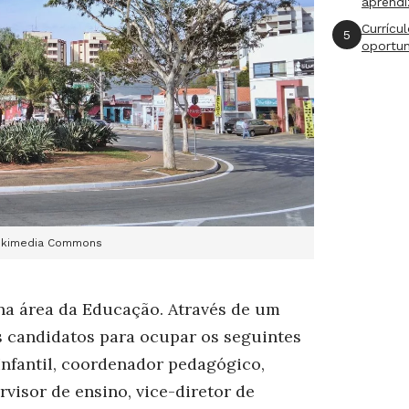
aprend
Currícu
5
oportu
 Wikimedia Commons
 na área da Educação. Através de um
s candidatos para ocupar os seguintes
Infantil, coordenador pedagógico,
visor de ensino, vice-diretor de