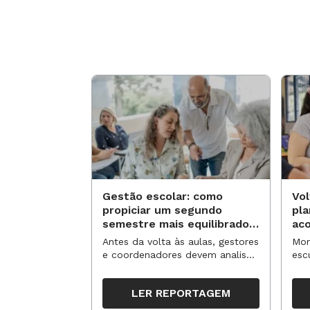
Gestão escolar: como
Vol
propiciar um segundo
pl
semestre mais equilibrado
ac
para os professores?
no
Antes da volta às aulas, gestores
Mom
e coordenadores devem analisar
esc
resultados, definir prioridades e
de 
organizar ações para orientar o
tem
LER REPORTAGEM
trabalho pedagógico ao longo
seg
do período