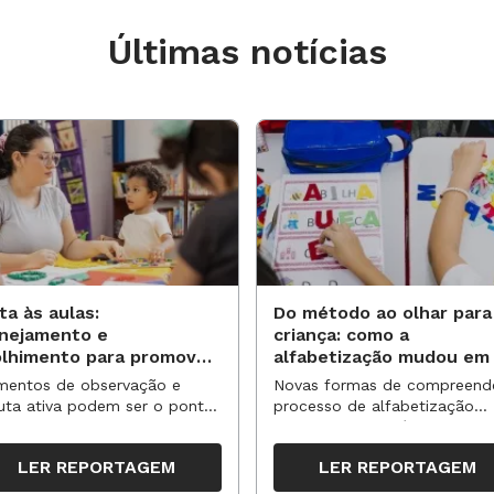
Últimas notícias
ta às aulas:
Do método ao olhar para
anejamento e
criança: como a
olhimento para promover
alfabetização mudou em
vas aprendizagens
anos?
entos de observação e
Novas formas de compreend
uta ativa podem ser o ponto
processo de alfabetização
partida para reorganizar
influenciaram políticas e
pos, espaços e propostas no
práticas, transformando o en
LER REPORTAGEM
LER REPORTAGEM
undo semestre
da leitura e da escrita