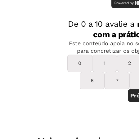
na data de 28 de abril. Confira o con
inscrição
neste link
.
Não foi dessa vez?
Clique aqui para v