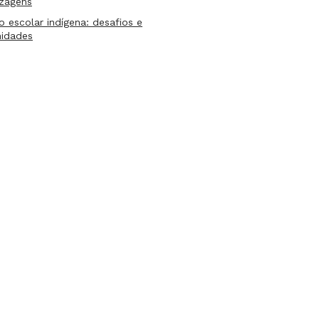
izagens
lo escolar indígena: desafios e
nidades