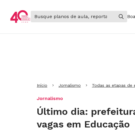
Boa
Ir para Cabeçalho
Ir para Menu
Ir para conteúdo principal
Ir para Rodapé
Início
Jornalismo
Todas as etapas de 
Jornalismo
Último dia: prefeitur
vagas em Educação