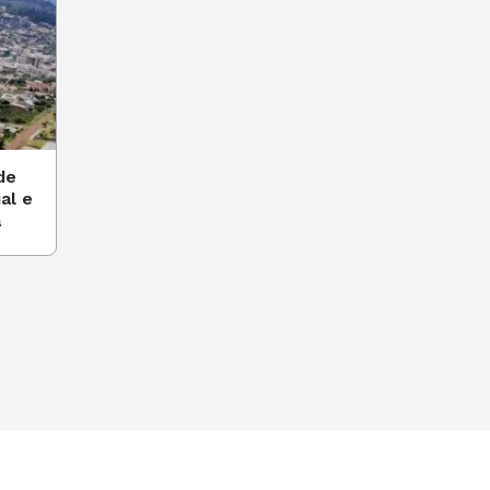
de
al e
á