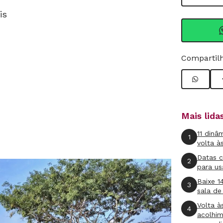
is
Compartilh
Mais lid
11 dinâ
1
volta à
Datas 
2
para us
Baixe 1
3
sala de
Volta à
4
acolhi