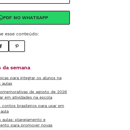
PDF NO WHATSAPP
e esse conteúdo:
as da semana
micas para integrar os alunos na
s aulas
comemorativas de agosto de 2026
ar em atividades na escola
4 contos brasileiros para usar em
 aula
s aulas: planejamento e
mento para promover novas