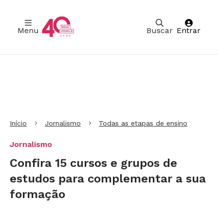
Menu
Buscar
Entrar
Ir para Cabeçalho
Ir para Menu
Ir para conteúdo principal
Ir para Rodapé
Início
Jornalismo
Todas as etapas de ensino
Jornalismo
Confira 15 cursos e grupos de
estudos para complementar a sua
formação