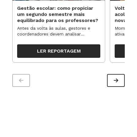
Gestão escolar: como propiciar
Volta às
um segundo semestre mais
acolhime
equilibrado para os professores?
novas ap
Antes da volta às aulas, gestores e
Momentos 
coordenadores devem analisar
ativa pode
resultados, definir prioridades e
para reorg
organizar ações para orientar o
propostas
LER REPORTAGEM
trabalho pedagógico ao longo do
período