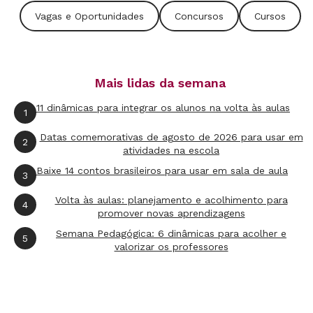
Mais informações e inscrições pelo telefone (11)
Vagas e Oportunidades
Concursos
Cursos
2198 0663 ou pelo
site do centro de estudos.
Não foi dessa vez?
Clique aqui para ver outras
vagas e oportunidades!
Mais lidas da semana
11 dinâmicas para integrar os alunos na volta às aulas
1
Datas comemorativas de agosto de 2026 para usar em
2
atividades na escola
Baixe 14 contos brasileiros para usar em sala de aula
3
Volta às aulas: planejamento e acolhimento para
4
promover novas aprendizagens
Semana Pedagógica: 6 dinâmicas para acolher e
5
valorizar os professores