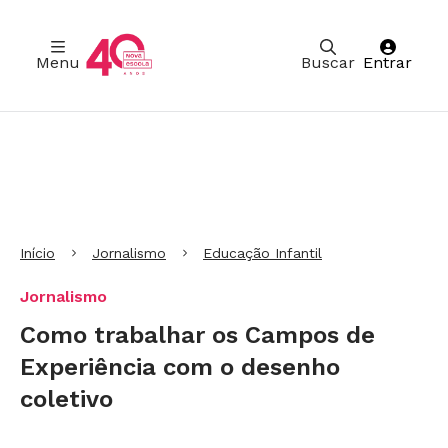
Menu
Buscar
Entrar
Ir para Cabeçalho
Ir para Menu
Ir para conteúdo principal
Ir para Rodapé
Início
Jornalismo
Educação Infantil
Jornalismo
Como trabalhar os Campos de
Experiência com o desenho
coletivo