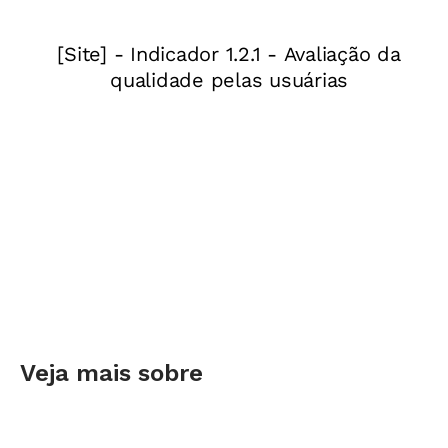
Veja aqui o primeiro episódio: leitura para
bebês
Confira o segundo episódio: tanque de areia
Leia mais:
O que muda na Educação Infantil? Baixe o e-
book em PDF
Entenda o que são os Campos de Experiência
Veja como colocar as legendas no vídeo
Clique no símbolo das legendas, no canto
inferior direito da tela, como mostra a imagem
Veja mais sobre
abaixo.