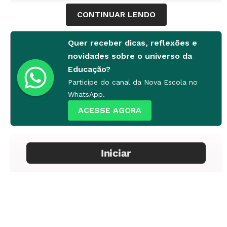
CONTINUAR LENDO
Quer receber dicas, reflexões e
novidades sobre o universo da
Educação?
Participe do canal da Nova Escola no
WhatsApp.
ACESSE AGORA
Campos de experiência e habilidades
desenvolvidas no vídeo:
Escuta, fala, pensamento e imaginação
Traços, sons, cores e formas
Corpo, gestos e movimento
O eu, o outro e o nós