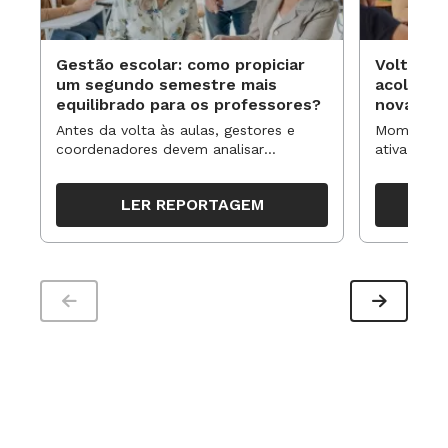
Gestão escolar: como propiciar
Volta às
um segundo semestre mais
acolhime
equilibrado para os professores?
novas ap
Antes da volta às aulas, gestores e
Momentos 
coordenadores devem analisar
ativa pode
resultados, definir prioridades e
para reorg
organizar ações para orientar o
propostas
LER REPORTAGEM
trabalho pedagógico ao longo do
período