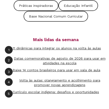
Práticas inspiradoras
Educação Infantil
Base Nacional Comum Curricular
Mais lidas da semana
11 dinâmicas para integrar os alunos na volta às aulas
1
Datas comemorativas de agosto de 2026 para usar em
2
atividades na escola
Sobre a Série BNCC na Prática
Baixe 14 contos brasileiros para usar em sala de aula
3
Nesta série em vídeo BNCC na Prática,
Volta às aulas: planejamento e acolhimento para
4
produzida por NOVA ESCOLA com a Fundação
promover novas aprendizagens
Lemann, você vai acompanhar do começo ao
Currículo escolar indígena: desafios e oportunidades
5
fim atividades e práticas feitas por professores
pelo Brasil, para entender, com exemplos reais,