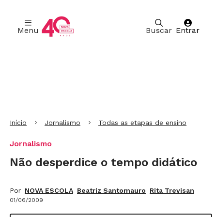
Menu
Buscar
Entrar
Ir para Cabeçalho
Ir para Menu
Ir para conteúdo principal
Ir para Rodapé
Início
Jornalismo
Todas as etapas de ensino
Jornalismo
Não desperdice o tempo didático
Por
NOVA ESCOLA
Beatriz Santomauro
Rita Trevisan
01/06/2009