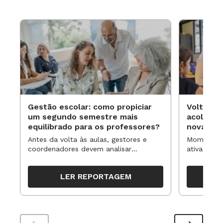
Gestão escolar: como propiciar
Volta às
um segundo semestre mais
acolhime
equilibrado para os professores?
novas ap
Antes da volta às aulas, gestores e
Momentos 
coordenadores devem analisar
ativa pode
resultados, definir prioridades e
para reorg
organizar ações para orientar o
propostas
LER REPORTAGEM
trabalho pedagógico ao longo do
período