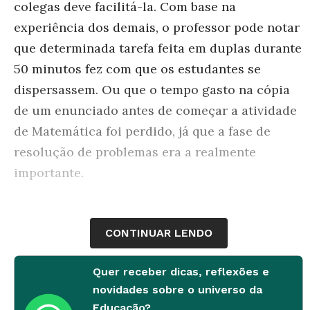
colegas deve facilitá-la. Com base na
experiência dos demais, o professor pode notar
que determinada tarefa feita em duplas durante
50 minutos fez com que os estudantes se
dispersassem. Ou que o tempo gasto na cópia
de um enunciado antes de começar a atividade
de Matemática foi perdido, já que a fase de
resolução de problemas era a realmente
importante.
Se alguns dos alunos são mais rápidos que os
CONTINUAR LENDO
demais, é necessário ter à mão mais uma
atividade para eles fazerem. Mas não vale pedir
Quer receber dicas, reflexões e
que a turma se preocupe com a feitura de um
novidades sobre o universo da
Educação?