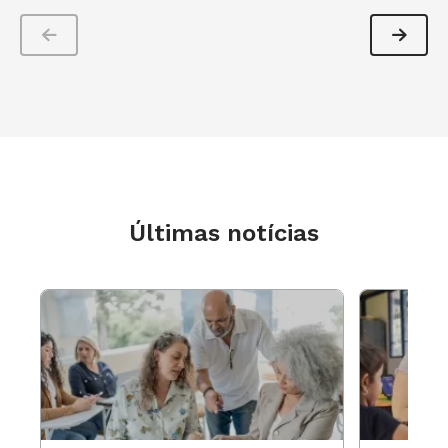
educacional, estudos feitos em escolas norte-
americanas mostraram que professores que
praticam a meditação afirmam:
realizar seu trabalho de maneira mais
eficaz
melhoria da organização em sala de aula
Últimas notícias
maior equilíbrio emocional em classe
Aqui no Brasil, tenho testemunhado um número
crescente de professores adotando a prática da
meditação e com alegria vejo a grande
diferença que isso pode fazer em seu bem-estar.
Como um professor me disse outro dia:
“
Quando entro em sala de aula ‘meditado’ tudo