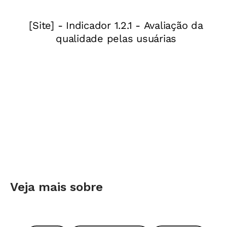
professores não é somente uma percepção:
estudantes estão de fato chegando menos
preparados às escolas
, com as funções
executivas menos desenvolvidas que indivíduos
1
de gerações anteriores
e a capacidade de
2
prestar atenção, em geral, mais diminuída
.
Nesse cenário provável de deterioração do
foco, bem-estar e equilíbrio emocional, é ainda
mais importante que o professor seja ele
mesmo um exemplo dessas qualidades que
gostaríamos de regatar nas crianças. E isso
certamente é mais fácil falar do que fazer.
Veja mais sobre
Quantos de nós nos levantamos pela manhã
determinados a não perder a paciência, a ser