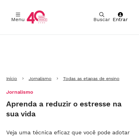
Menu
Buscar
Entrar
Ir para Cabeçalho
Ir para Menu
Ir para conteúdo principal
Ir para Rodapé
Início
Jornalismo
Todas as etapas de ensino
Jornalismo
Aprenda a reduzir o estresse na
sua vida
Veja uma técnica eficaz que você pode adotar