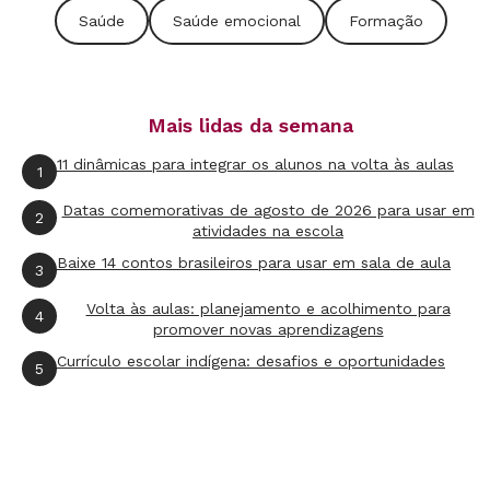
um educador exemplar, mas uma situação
Saúde
Saúde emocional
Formação
surge e, quando nos damos conta, estamos
levantando o tom de voz com um aluno, agindo
no piloto automático, no “calor da emoção”?
Mais lidas da semana
11 dinâmicas para integrar os alunos na volta às aulas
Para que qualidades como foco e tranquilidade
1
possam florescer, não é somente uma questão
Datas comemorativas de agosto de 2026 para usar em
2
de decidir “ser uma pessoa equilibrada”. No
atividades na escola
Baixe 14 contos brasileiros para usar em sala de aula
meio de um episódio emocional, é de pouca
3
utilidade que alguém nos diga: “Ei, você precisa
Volta às aulas: planejamento e acolhimento para
4
se acalmar”. Disso sabemos. O que muitas vezes
promover novas aprendizagens
Currículo escolar indígena: desafios e oportunidades
não sabemos é
como
fazer isso.
5
LEIA MAIS
Por que o cérebro precisa de
descanso?