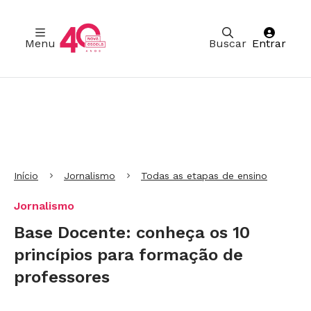
Menu
Buscar
Entrar
Ir para Cabeçalho
Ir para Menu
Ir para conteúdo principal
Ir para Rodapé
Início
Jornalismo
Todas as etapas de ensino
Jornalismo
Base Docente: conheça os 10
princípios para formação de
professores