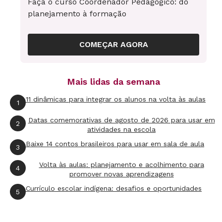
Faça o curso Coordenador Pedagógico: do
experiências que lhe possibilitem ser um
planejamento à formação
profissional eficaz e fazer escolhas alinhadas ao
exercício da cidadania, ao seu projeto de vida,
COMEÇAR AGORA
com liberdade, autonomia, consciência crítica e
responsabilidade;
Mais lidas da semana
7.
Buscar desenvolver argumentos com base em
11 dinâmicas para integrar os alunos na volta às aulas
1
fatos, dados e informações confiáveis para
Datas comemorativas de agosto de 2026 para usar em
2
formular, negociar e defender ideias, pontos de
atividades na escola
vista e decisões comuns que respeitem e
Baixe 14 contos brasileiros para usar em sala de aula
3
promovam os direitos humanos, a consciência
Volta às aulas: planejamento e acolhimento para
4
socioambiental e o consumo responsável em
promover novas aprendizagens
âmbito local, regional e global, com
Currículo escolar indígena: desafios e oportunidades
5
posicionamento ético em relação ao cuidado de
si mesmo, dos outros e do planeta;