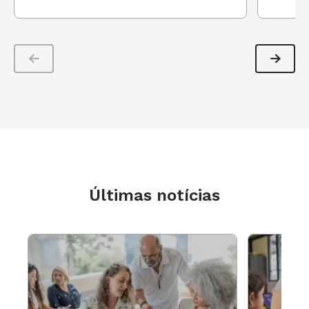
potencialidades, sem preconceitos de qualquer
natureza, para promover ambiente colaborativo
nos ambientes de aprendizagem;
10.
Agir e incentivar, pessoal e coletivamente,
com autonomia, responsabilidade, flexibilidade,
resiliência e determinação, tomando decisões
com base em princípios éticos, democráticos,
inclusivos, sustentáveis e solidários para que o
ambiente de aprendizagem possa refletir esses
Últimas notícias
valores.