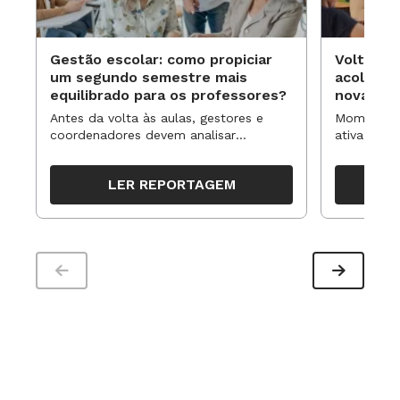
Gestão escolar: como propiciar
Volta às
um segundo semestre mais
acolhime
equilibrado para os professores?
novas ap
Antes da volta às aulas, gestores e
Momentos 
coordenadores devem analisar
ativa pode
resultados, definir prioridades e
para reorg
organizar ações para orientar o
propostas
LER REPORTAGEM
trabalho pedagógico ao longo do
período