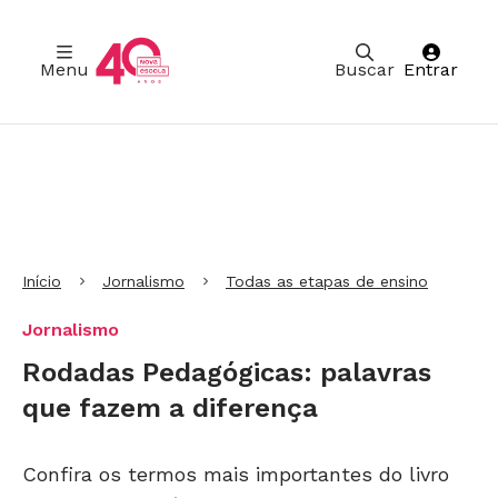
Menu
Buscar
Entrar
Ir para Cabeçalho
Ir para Menu
Ir para conteúdo principal
Ir para Rodapé
Início
Jornalismo
Todas as etapas de ensino
Jornalismo
Rodadas Pedagógicas: palavras
que fazem a diferença
Confira os termos mais importantes do livro