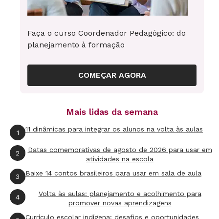
pessoas em relação a complexidade e
distrações diárias que competem com o
Faça o curso Coordenador Pedagógico: do
trabalho principal do núcleo pedagógico.
planejamento à formação
Fornece também o mapa que conduz a visão da
organização, bem como uma forma de testar as
COMEÇAR AGORA
premissas e as suposições da visão contra as
realidades do trabalho que se desenrolam em
Mais lidas da semana
uma organização real com pessoas reais. Por
exemplo: teoria de ação baseada na escola. Se
11 dinâmicas para integrar os alunos na volta às aulas
1
acompanharmos os resultados das avaliações
Datas comemorativas de agosto de 2026 para usar em
2
de aprendizagem dos alunos ao longo do
atividades na escola
tempo, então seremos capazes de avaliar a
Baixe 14 contos brasileiros para usar em sala de aula
3
efetividade pedagógica e de desenvolvimento
Volta às aulas: planejamento e acolhimento para
4
de estratégias de intervenções focada. Neste
promover novas aprendizagens
exemplo, a narrativa diz que, ao avaliar os
Currículo escolar indígena: desafios e oportunidades