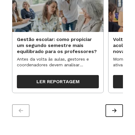
Gestão escolar: como propiciar
Volta às
um segundo semestre mais
acolhime
equilibrado para os professores?
novas ap
Antes da volta às aulas, gestores e
Momentos 
coordenadores devem analisar
ativa pode
resultados, definir prioridades e
para reorg
organizar ações para orientar o
propostas
LER REPORTAGEM
trabalho pedagógico ao longo do
período