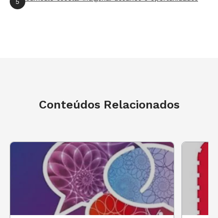
5
alunos ao longo de um tempo, é possível ter
certeza se o trabalho pedagógico está
caminhando na direção adequada. Isso indica
que, ao escrever essa teoria de ação, a escola
acredita que a avaliação da aprendizagem serve
para corrigir o percurso pedagógico do
professor, portanto descreve isso como uma
Conteúdos Relacionados
premissa e algo a se alcançar. No mesmo
exemplo, é possível perceber a possibilidade de
testar a premissa “avaliação mede o fazer
pedagógico”.