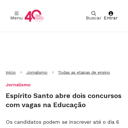
Menu
Buscar
Entrar
Ir para Cabeçalho
Ir para Menu
Ir para conteúdo principal
Ir para Rodapé
Início
Jornalismo
Todas as etapas de ensino
Jornalismo
Espírito Santo abre dois concursos
com vagas na Educação
Os candidatos podem se inscrever até o dia 6