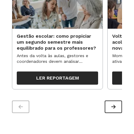
Gestão escolar: como propiciar
Volta às
um segundo semestre mais
acolhime
equilibrado para os professores?
novas ap
Antes da volta às aulas, gestores e
Momentos 
coordenadores devem analisar
ativa pode
resultados, definir prioridades e
para reorg
organizar ações para orientar o
propostas
LER REPORTAGEM
trabalho pedagógico ao longo do
período