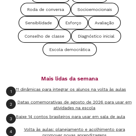
escrita continua a ser aplicada...
Roda de conversa
Socioemocionais
Sensibilidade
Esforço
Avaliação
Se a missão da escola ao raiar do século XXI é
desenvolver as potencialidades das crianças e
Conselho de classe
Diagnóstico inicial
transformá-las em cidadãos, a finalidade da
Escola democrática
avaliação tem de ser adaptada, certo? "Na
minha opinião, seu principal papel deve ser
ajudar a criança a superar suas necessidades a
Mais lidas da semana
partir de mudanças efetivas nas atividades de
11 dinâmicas para integrar os alunos na volta às aulas
ensino", define Vasconcelos. "O ideal é que ela
1
contribua para que todo estudante assuma
Datas comemorativas de agosto de 2026 para usar em
2
atividades na escola
poder sobre si mesmo, tenha consciência do
Baixe 14 contos brasileiros para usar em sala de aula
que já é capaz e em que deve melhorar", diz
3
Charles Hadji, professor e diretor do
Volta às aulas: planejamento e acolhimento para
4
promover novas aprendizagens