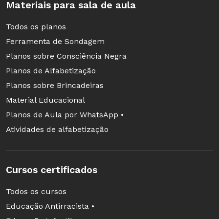
Materiais para sala de aula
Todos os planos
Mas existe uma conseqüência mais nefasta:
Ferramenta de Sondagem
tirar da criança a vontade de aprender. Afinal,
Planos sobre Consciência Negra
só existe motivação quando há desejo. A
Planos de Alfabetização
criança que não valoriza o saber não tem
Planos sobre Brincadeiras
motivos para cobiçá-lo. "O antigo sistema
Material Educacional
forma pessoas submissas e intolerantes. Quem
Planos de Aula por WhatsApp •
não consegue atender à expectativa do
Atividades de alfabetização
professor e da sociedade acaba marginalizado",
analisa Kátia.
Cursos certificados
Antoni Zabala apresenta exemplos bem práticos
- e recheados de comparações com fatos do
Todos os cursos
dia-a-dia - para ajudar a desatar esse grande
Educação Antirracista •