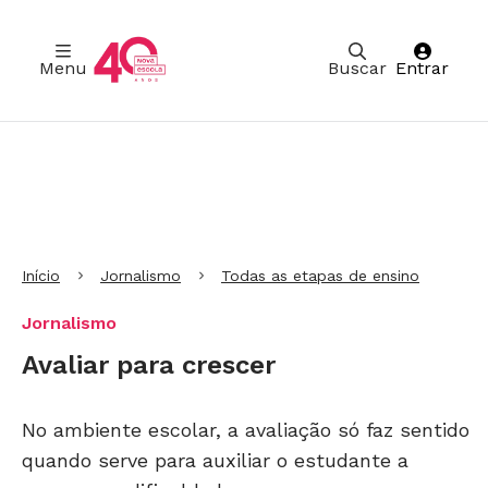
Menu
Buscar
Entrar
Ir para Cabeçalho
Ir para Menu
Ir para conteúdo principal
Ir para Rodapé
Início
Jornalismo
Todas as etapas de ensino
Jornalismo
Avaliar para crescer
No ambiente escolar, a avaliação só faz sentido
quando serve para auxiliar o estudante a