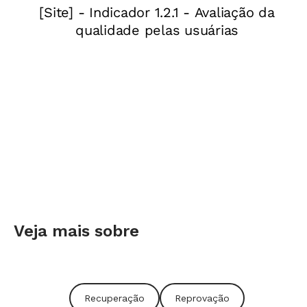
aconselha.
Mas por que mudar se tudo está correndo bem?
O professor ensina, a criança presta atenção e
faz a prova. Se foi bem, aprendeu. Se foi mal,
azar - é preciso seguir com o currículo. Esse
sistema, cristalizado há séculos, deposita nos
conteúdos uma importância maior do que eles
realmente têm. Até os anos 60, 80% do que se
ensinava eram fatos e conceitos. A prova
tradicional avaliava bem o nível de
Veja mais sobre
memorização das crianças. Hoje, essa cota caiu
para 30%. Além de fatos e conceitos, os
estudantes devem conhecer procedimentos,
Recuperação
Reprovação
desenvolver competências. E a mesma prova