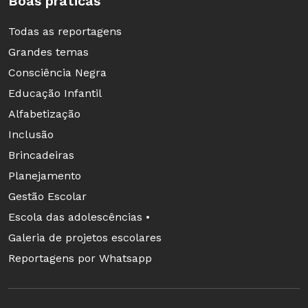
Boas práticas
que os boletins baseados no desempenho em
Todas as reportagens
provas têm apenas uma função: classificar a
Grandes temas
garotada em "bons" ou "maus", o que tem cada
Consciência Negra
vez menos utilidade. "O pressuposto de que
Educação Infantil
existe uma inteligência padrão está
Alfabetização
ultrapassado", avalia. Segundo ela, o que acaba
Inclusão
ocorrendo são desvios no objetivo maior da
Brincadeiras
escola, que é ensinar. Ao sentenciar que uns são
Planejamento
mais e outros, menos, o saber fica em segundo
Gestão Escolar
plano. "O jovem valoriza a nota, não o
Escola das adolescências •
aprendizado", exemplifica. "Em vez de se
Galeria de projetos escolares
relacionar com o mundo, ele só vai querer
Reportagens por Whatsapp
aprender em troca de prêmio (a nota) e, nesse
ambiente, só sobrevive quem se adapta ao toma
lá, dá cá."