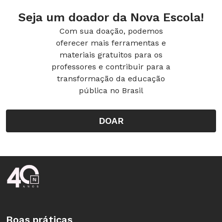
a criança use o celular na hora das refeições ou
Seja um doador da Nova Escola!
até uma hora antes de dormir. A luz azul
Com sua doação, podemos
emitida pela tela pode afetar a qualidade do
oferecer mais ferramentas e
sono.
materiais gratuitos para os
professores e contribuir para a
transformação da educação
pública no Brasil
DOAR
Rodapé da Nova Escola
Boas práticas