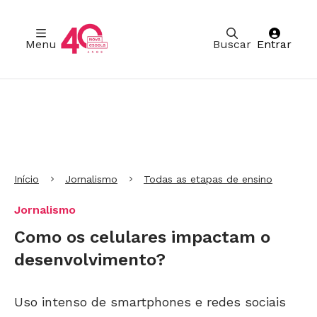
Menu
Buscar
Entrar
Ir para Cabeçalho
Ir para Menu
Ir para conteúdo principal
Ir para Rodapé
Início
Jornalismo
Todas as etapas de ensino
Jornalismo
Como os celulares impactam o
desenvolvimento?
Uso intenso de smartphones e redes sociais