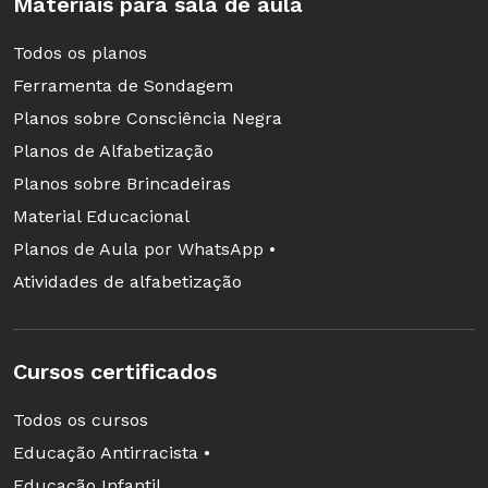
Materiais para sala de aula
Todos os planos
Ferramenta de Sondagem
Planos sobre Consciência Negra
Planos de Alfabetização
Planos sobre Brincadeiras
Material Educacional
Planos de Aula por WhatsApp •
Atividades de alfabetização
Risco de miopia
Cursos certificados
A exposição acima de seis horas diárias às telas
Todos os cursos
dos celulares pode agravar problemas como a
Educação Antirracista •
miopia. Segundo o Conselho Brasileiro de
Educação Infantil
Oftalmologia, 20% das crianças em idade