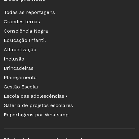
Todas as reportagens
Grandes temas
Consciência Negra
Educação Infantil
Alfabetização
Inclusão
Brincadeiras
O que a criança pode aprender com isso?
Planejamento
A orientação é priorizar o consumo de
Gestão Escolar
conteúdos educativos e de qualidade. Muitos
Escola das adolescências •
educadores reconhecem o potencial do celular
Galeria de projetos escolares
como ferramenta pedagógica quando bem
Reportagens por Whatsapp
utilizado.