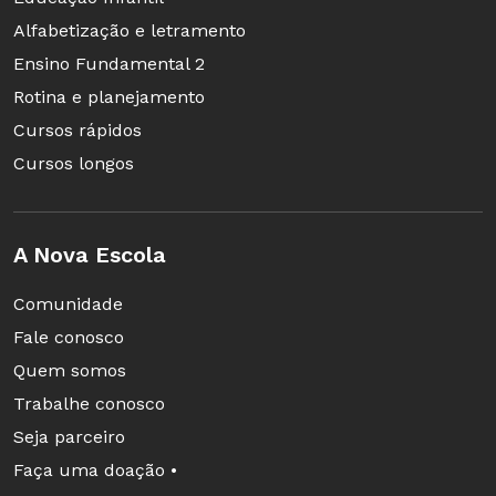
Alfabetização e letramento
escolar têm problemas de vista.
Ensino Fundamental 2
Rotina e planejamento
Cursos rápidos
Fonte: TIC Kids 2017, Pesquisa Motorola/IPSOS
Cursos longos
A Nova Escola
Comunidade
Fale conosco
Quem somos
Trabalhe conosco
Seja parceiro
Faça uma doação •