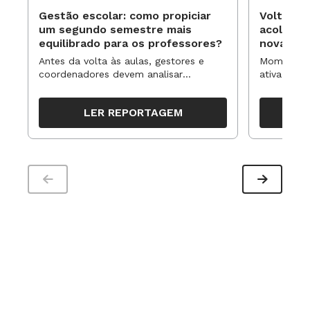
Gestão escolar: como propiciar
Volta às
um segundo semestre mais
acolhime
equilibrado para os professores?
novas ap
Antes da volta às aulas, gestores e
Momentos 
coordenadores devem analisar
ativa pode
resultados, definir prioridades e
para reorg
organizar ações para orientar o
propostas
LER REPORTAGEM
trabalho pedagógico ao longo do
período
Uma hora por dia
A Academia Americana de Pediatria recomenda
não exceder esse limite até os 5 anos. Evite que