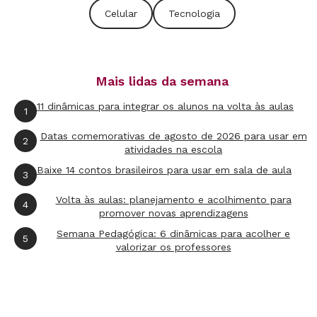
Celular
Tecnologia
Mais lidas da semana
11 dinâmicas para integrar os alunos na volta às aulas
1
Datas comemorativas de agosto de 2026 para usar em
2
atividades na escola
Baixe 14 contos brasileiros para usar em sala de aula
3
Fonte: How Teens and Parents Navigate Screen Time and Device
Volta às aulas: planejamento e acolhimento para
Distractions (Pew Research Center)
4
promover novas aprendizagens
Semana Pedagógica: 6 dinâmicas para acolher e
QUÃO VICIANTE É O CELULAR?
5
valorizar os professores
Há poucos estudos, pois smartphones são
recentes. No entanto, há crescente pressão para