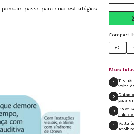
primeiro passo para criar estratégias
Compartilh
Mais lid
11 dinâ
1
volta à
Datas 
2
para us
Baixe 1
3
sala de
Volta à
4
acolhi