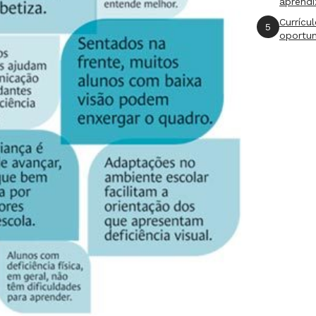
aprend
Currícu
5
oportu