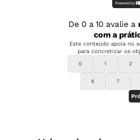
exemplo, en
tônus musc
comunicação, além de outras caracter
por ela.
Se você leciona para alguém com dia
precisa saber que é possível ensiná-
acompanhar seu desenvolvimento", af
técnica da Secretaria Municipal de 
Conheça a seguir as definições e car
deficiências mais frequentes na escol
Deficiência física