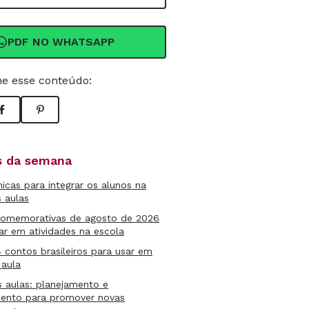
PDF NO WHATSAPP
e esse conteúdo:
as da semana
micas para integrar os alunos na
s aulas
comemorativas de agosto de 2026
ar em atividades na escola
4 contos brasileiros para usar em
 aula
s aulas: planejamento e
mento para promover novas