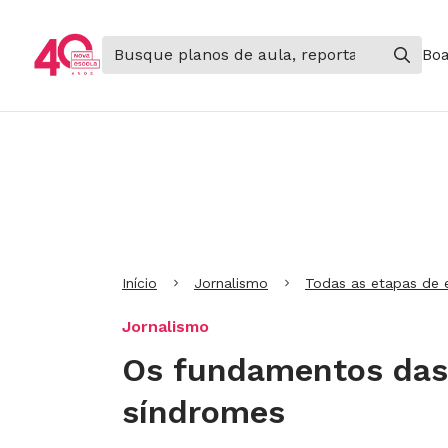
Boa
Ir para Cabeçalho
Ir para Menu
Ir para conteúdo principal
Ir para Rodapé
Início
Jornalismo
Todas as etapas de 
Jornalismo
Os fundamentos das 
síndromes