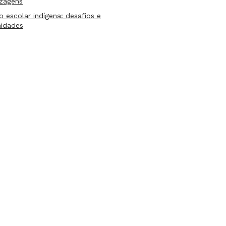
izagens
lo escolar indígena: desafios e
nidades