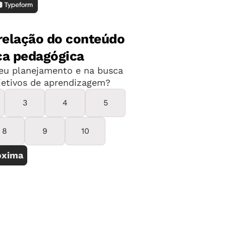
globa deficiência intelectual, baixo
ular (hipotonia) e dificuldades na
ísticas, que variam entre os atingidos
gnóstico que se encaixa nesse quadro,
lo. "O professor deve se comprometer e
irma Mônica Leone Garcia, assessora
Educação de São Paulo.
acterísticas das síndromes e
a.