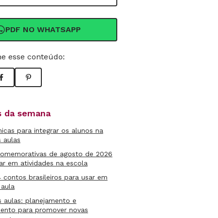
PDF NO WHATSAPP
e esse conteúdo:
as da semana
micas para integrar os alunos na
s aulas
comemorativas de agosto de 2026
ar em atividades na escola
4 contos brasileiros para usar em
 aula
s aulas: planejamento e
mento para promover novas