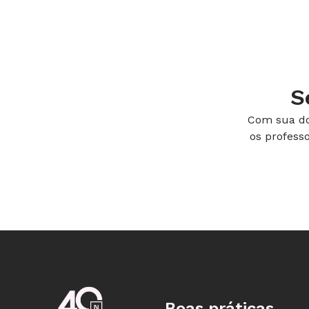
defendem na teoria", diz Estela Giord
Maria (UFSM), no Rio Grande do Sul. E
evidencia na análise das ementas dos
apenas 8% delas citam a palavra "esco
S
Mais ausentes ainda das faculdades d
Com sua do
específicas: saberes que tratam da in
os profess
de estudo, ou seja, as relações de e
para cada faixa etária (leia o quadro 
A proposta é que, pela reflexão, se a
docente e se evite a simples reprod
infância e na universidade. "Os prof
próprias, e não ?inventar? o que já se
entrevista à NOVA ESCOLA, em setem
Boas práticas