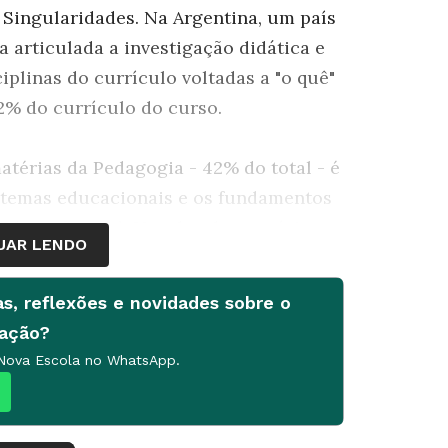
 Singularidades. Na Argentina, um país
 articulada a investigação didática e
iplinas do currículo voltadas a "o quê"
2% do currículo do curso.
atérias da Pedagogia - 42% do total - é
stemas educacionais e os fundamentos
 Educação etc.). Uma boa base teórica
UAR LENDO
ão o suficiente (leia os depoimentos
duação deve ajudar os professores a se
as, reflexões e novidades sobre o
 ref letir sobre o cotidiano - o que não
cação?
eiro, da Universidade do Estado da
 Nova Escola no WhatsApp.