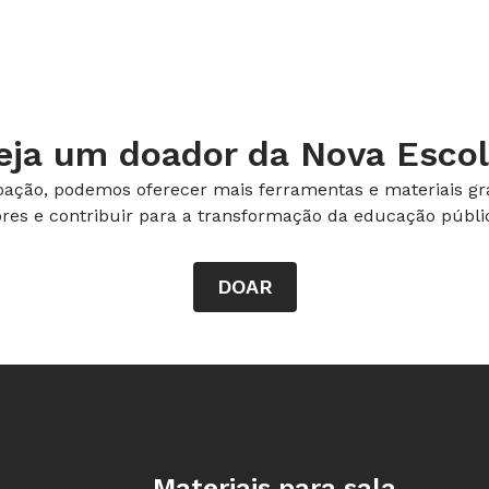
ani, da Universidade Federal de Santa
ssa distância da realidade escolar se
 cursos de Pedagogia na pesquisa:
la".
eja um doador da Nova Escol
e Pedagogia estão as didáticas
ação, podemos oferecer mais ferramentas e materiais gra
teração entre professor, aluno e objeto
ores e contribuir para a transformação da educação públic
nsino e aprendizagem de cada conteúdo
na página ao lado).
DOAR
bram novos caminhos para a prática
ução do modo de ensinar conhecido na
essores precisam produzir respostas
 sabe", afirmou Delia Lerner em
Rodapé da Nova Escola
bro de 2006.
Materiais para sala