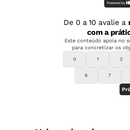
Quando co
1ª série em
não estava 
Apesar de t
não sabia 
deparava c
Elaine Oliveira,
"Não tinha
professora da rede
cada uma de
municipal de Salvador, BA
frustrada 
conhecimentos tão importantes para o
Matemática, o problema era igualmen
da disciplina, como o trabalho com 
de fora das aulas durante a graduaçã