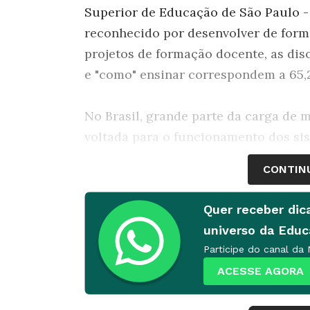
Superior de Educação de São Paulo -
reconhecido por desenvolver de forma
projetos de formação docente, as disc
e "como" ensinar correspondem a 65,
No Brasil, grande parte da carga de m
voltada para o funcionamento dos si
da Educação (História, Psicologia da
CONTIN
em humanidades é fundamental, mas n
nesta página e nas seguintes). "A gra
Quer receber dic
servir de conhecimentos teóricos para
universo da Edu
acontece hoje", afirma Elisabete Mont
Participe do canal da
Bahia (Uneb).
ACESSE AGORA
Faltaram didáticas