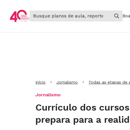
Boa
Ir para Cabeçalho
Ir para Menu
Ir para conteúdo principal
Ir para Rodapé
Início
Jornalismo
Todas as etapas de 
Jornalismo
Currículo dos curso
prepara para a reali