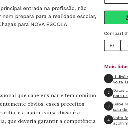
principal entrada na profissão, não
 nem prepara para a realidade escolar,
s Chagas para NOVA ESCOLA
Compartilh
Mais lid
11 dinâ
1
volta à
Datas 
2
issional que sabe ensinar e tem domínio
para us
entemente óbvios, esses preceitos
Baixe 1
3
sala de
a-dia, e a maior causa disso é a
Volta à
4
ia, que deveria garantir a competência
acolhi