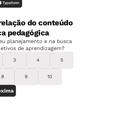
meçou a trabalhar com uma turma de
 Salvador, há dez anos, Elaine Oliveira
preparada para essa difícil tarefa.
er estudado as hipóteses de escrita, ela
o que fazer com a informação quando se
om os textos escritos pelas crianças.
 claro quais atividades propor para que
las avançasse", conta. " Ficava
por não conseguir usar em sala de aula
 trabalho com essa fase." Nas aulas de
te grave. Além da didática, conteúdos
sistemas de numeração, também ficaram
o.