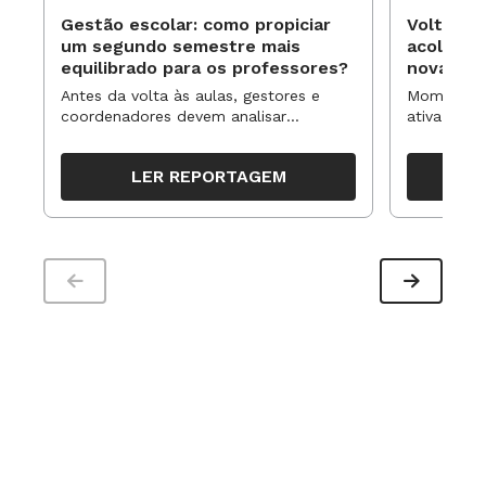
Gestão escolar: como propiciar
Volta às
um segundo semestre mais
acolhime
equilibrado para os professores?
novas ap
Antes da volta às aulas, gestores e
Momentos 
coordenadores devem analisar
ativa pode
resultados, definir prioridades e
para reorg
organizar ações para orientar o
propostas
LER REPORTAGEM
trabalho pedagógico ao longo do
período