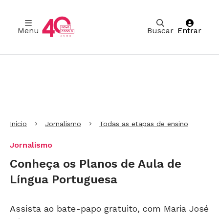
Menu
Buscar
Entrar
Ir para Cabeçalho
Ir para Menu
Ir para conteúdo principal
Ir para Rodapé
Início
Jornalismo
Todas as etapas de ensino
Jornalismo
Conheça os Planos de Aula de
Língua Portuguesa
Assista ao bate-papo gratuito, com Maria José