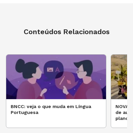
Conteúdos Relacionados
BNCC: veja o que muda em Língua
NOVA ES
Portuguesa
de aula
planos 
Infantil