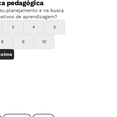
ista, abriu concurso público com vagas
as funções de professor Adjunto na
l, Educação Especial e para as
ão Física, Geografia, História, Inglês,
na área em que deseja atuar. A
 de R$ 1.624,61 a R$ 1.853,94, com
 de R$ 217,58, para jornadas de até 105
e 26 horas semanais).
ternet, até o dia 8 de novembro,
neste
té R$ 100,00. A seleção será feita por
 de títulos.
Clique aqui
para conferir o