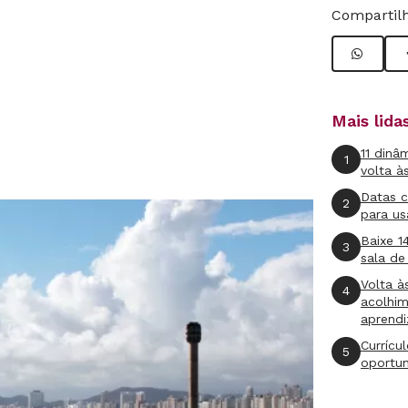
Compartilh
Mais lid
11 dinâ
1
volta à
Datas 
2
para us
Baixe 1
3
sala de
Volta à
4
acolhi
aprend
Currícu
5
oportu