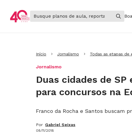
Boa
Ir para Cabeçalho
Ir para Menu
Ir para conteúdo principal
Ir para Rodapé
Início
Jornalismo
Todas as etapas de 
Jornalismo
Duas cidades de SP 
para concursos na 
Franco da Rocha e Santos buscam pro
Por
Gabriel Seixas
08/11/2018