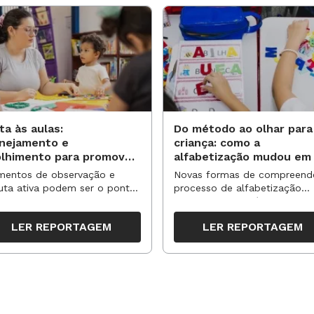
ta às aulas:
Do método ao olhar para
anejamento e
criança: como a
olhimento para promover
alfabetização mudou em
vas aprendizagens
anos?
entos de observação e
Novas formas de compreend
uta ativa podem ser o ponto
processo de alfabetização
partida para reorganizar
influenciaram políticas e
pos, espaços e propostas no
práticas, transformando o en
LER REPORTAGEM
LER REPORTAGEM
undo semestre
da leitura e da escrita