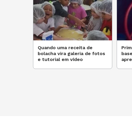
abrangência e complexidade ano a an
para os bebês (crianças de zero a 1 an
(EI01EF02) Demonstrar inte
e a apresentação de músic
Quando uma receita de
Prim
bolacha vira galeria de fotos
base
e tutorial em vídeo
apre
(EI01EF03) Demonstrar inte
contadas, observando ilus
do adulto-leitor (modo de 
páginas);
(EI01EF04) Reconhecer elem
apontando-os, a pedido do 