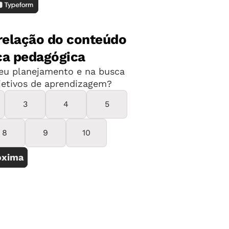
pequenos que ainda estão nas fraldas. Em
ão uma realidade.
ontato com o mundo dos livros, das
ão. Eles surpreendem com sua
to, em rodas de leitura, ao, por
ens, pedir leituras, fazer a sua própria
s.
 os pequenos em diferentes veículos,
az; e situações de escuta de textos em
contos, receitas, entre outros. Uma
eitura pela professora com o uso de
partes da história ou dos personagens.
 longas, para respeitar a capacidade de