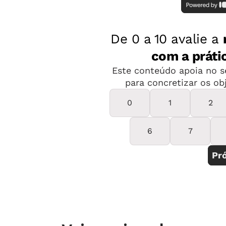
realizadas ações de leitura para os 
muitas creches Brasil afora, elas já s
Nessa proposta, os bebês vão tendo c
histórias, da fantasia e da imaginaç
capacidade de interação e entendimen
exemplo, reproduzir falas de personag
leitura não convencional das história
Na BNCC, são sugeridas leituras para
como livro, revista, gibi, jornal, cart
diferentes gêneros: poemas, fábulas, 
prática que os pequenos adoram é a l
fantoches e objetos que representem 
Mas as histórias não devem ser muito