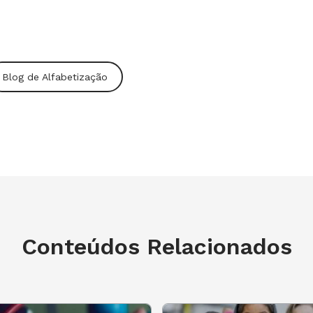
ticipar, o brincar, o expressar e outros
orma lúdica, mas com intencionalidade
Blog de Alfabetização
erada apenas um lugar de "guardar as
 e responsáveis trabalhavam. Não era
s múltiplas. Aliás, os bebês sequer
uitas transformações aconteceram na
desse compreender a importância da
imento dos nossos alunos, desde bem
Conteúdos Relacionados
jetivos de aprendizagem e
a estão explicitados no campo de
to e imaginação". No Ensino
 se ampliando, com maior grau de