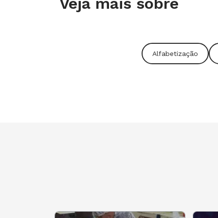
Veja mais sobre
atenção de cada fase da criança. O par
direitos devem caminhar juntos de f
na aprendizagem.
Alfabetização
Há pouco tempo, a creche era consid
crianças", vigiá-las enquanto os pais
vista como um espaço de aprendizagen
eram vistos como aprendizes. Mas m
nossa Educação para que a gente pu
leitura e da literatura no desenvolv
pequenos!
Na BNCC de Educação Infantil, os ob
desenvolvimento em relação à leitur
experiências "Escuta, fala, pensamen
Fundamntal, as ações de leitura vão