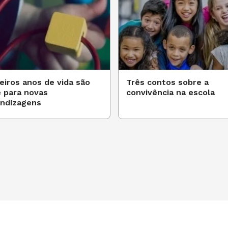
o. Veja o que o documento estabelece
o e 6 meses):
resse ao ouvir a leitura de poemas
as;
eiros anos de vida são
Três contos sobre a
 para novas
convivência na escola
ndizagens
resse ao ouvir histórias lidas ou
trações os movimentos de leitura
segurar o portador e de virar as
entos das ilustrações de histórias,
adulto-leitor;