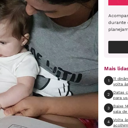
Acompan
durante 
planeja
Mais lid
11 dinâ
1
volta à
Datas 
2
para us
Baixe 1
3
sala de
Volta à
4
acolhi