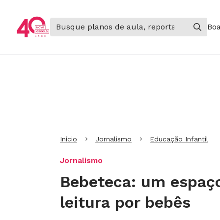
Boa
Ir para Cabeçalho
Ir para Menu
Ir para conteúdo principal
Ir para Rodapé
Início
Jornalismo
Educação Infantil
Jornalismo
Bebeteca: um espaço
leitura por bebês