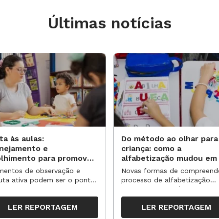
ções de entonação e gestos
o ler histórias e ao cantar;
Últimas notícias
ipular materiais impressos e
ortadores (livro, revista, gibi,
c.);
ituações de escuta de textos em
s (poemas, fábulas, contos,
ta às aulas:
Do método ao olhar para
ios etc.).
anejamento e
criança: como a
re Educação Infantil
olhimento para promover
alfabetização mudou em
vas aprendizagens
anos?
entos de observação e
Novas formas de compreend
 na Idade Certa (PNAIC) da Educação
uta ativa podem ser o ponto
processo de alfabetização
partida para reorganizar
influenciaram políticas e
ortância de propor ações de leitura
pos, espaços e propostas no
práticas, transformando o en
LER REPORTAGEM
LER REPORTAGEM
undo semestre
da leitura e da escrita
ês como leitores e autores: