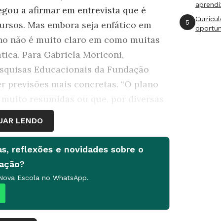
aprend
egou a afirmar em entrevista que é
Currícu
5
cursos. Mas embora seja enfático em
oportu
no não é muito claro em como muitas
ática. Para Gabriela Moriconi,
squisas Educacionais da Fundação
er previsões mais concretas. “O plano
muito resumidas ou que, por diversas
elevantes, mas não indica quais seriam
UAR LENDO
les”, diz Gabriela. A falta de clareza
o participação de Bolsonaro nos debates
as, reflexões e novidades sobre o
falta de discussão e aprofundamento.
cação?
 Nova Escola no WhatsApp.
ela acredita que o foco das ações
is desafios da Educação brasileira:
 da alfabetização, permanência e