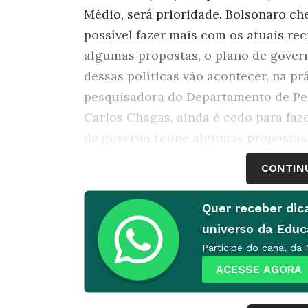
Médio, será prioridade. Bolsonaro ch
possível fazer mais com os atuais re
algumas propostas, o plano de gover
dessas políticas vão acontecer, na pr
pesquisadora do Departamento de Pe
Carlos Chagas, ainda é cedo para faz
de governo reúne algumas propostas 
vezes, só aponta alguns temas como r
CONTIN
as soluções propostas para lidar com e
dessas propostas estaria ligada à nã
Quer receber dic
sobre Educação – e sua consequente 
universo da Edu
Participe do canal da
Apesar da falta de informações, Gabri
ACESSE AGORA
propostas não condiz com os principa
acesso à Educação infantil, melhoria