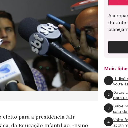
Acompan
durante 
planeja
Mais lid
11 dinâ
1
volta à
Datas 
2
para us
Baixe 1
3
sala de
eleito para a presidência Jair
Volta à
4
ica, da Educação Infantil ao Ensino
acolhi