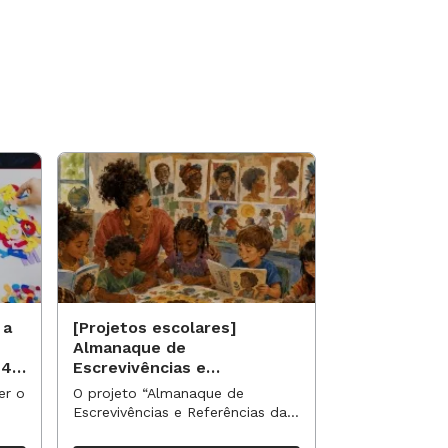
 a
[Projetos escolares]
[Projetos es
Almanaque de
Saberes qui
 40
Escrevivências e
identidade 
Referências da Nossa
étnico-racia
er o
O projeto “Almanaque de
O projeto “Sab
Turma
escolar
Escrevivências e Referências da
identidade e e
Nossa Turma” propõe uma
racial no currí