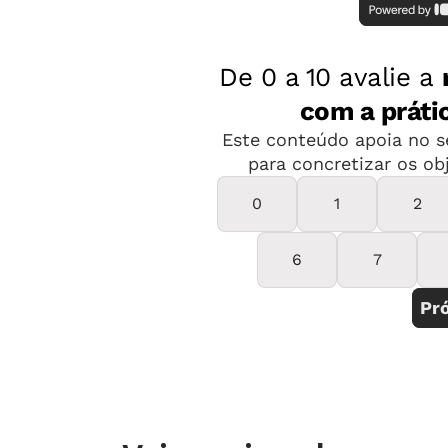
conclusão do Ensino Médio e melhori
à Educação Infantil no plano de gove
pirâmide colocando maior esforço na
Superior]”. Além disso, a especialist
debatidos nas políticas educacionais
escanteio. Se por um lado há apenas
Nacional Comum Curricular (BNCC) s
citações da reforma do Ensino Médio
As urgências educacionais, segundo
É justamente no detalhamento do pr
devem estar bem atentos – para cobra
Educação a distância, por exemplo, 
uma alternativa e não vetada de form
como alternativa para as áreas rurais