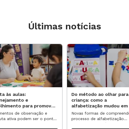
Educação (Undime).
e governo coloca a “forte doutrinação”
Últimas notícias
 –, causa preocupação nos
ovo presidente na área é um tema para o
sua definição”, aponta Gabriela.
ria possível contar com diagnósticos
scolas brasileiras. “Não sabemos qual a
mo ocorre, como afeta os alunos...
desafio prioritário para o país”.
ta às aulas:
Do método ao olhar para
anejamento e
criança: como a
olhimento para promover
alfabetização mudou em
vas aprendizagens
anos?
entos de observação e
Novas formas de compreend
uta ativa podem ser o ponto
processo de alfabetização
partida para reorganizar
influenciaram políticas e