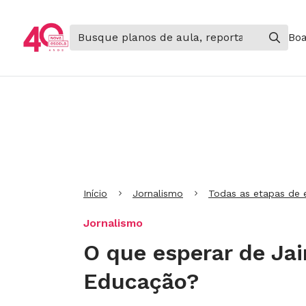
Boa
Ir para Cabeçalho
Ir para Menu
Ir para conteúdo principal
Ir para Rodapé
Início
Jornalismo
Todas as etapas de 
Jornalismo
O que esperar de Jai
Educação?