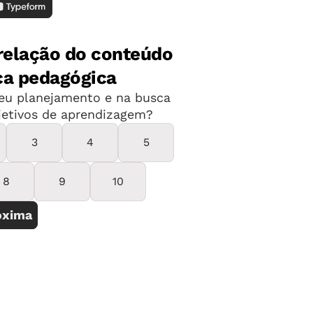
a da carreira docente. “A única menção
rno é a necessidade de inverter a
 Educação Básica [em relação à
a lembra que dois dos temas mais
 nos últimos anos acabaram ficando de
 a indicação de mudanças na Base
em especificá-las, não há nem sequer
.
 Bolsonaro
ograma de governo que os educadores
r a transparência necessária. Sobre
ele defende que deve ser encarada como
a dogmática. “Deve ser considerada
 onde as grandes distâncias dificultam