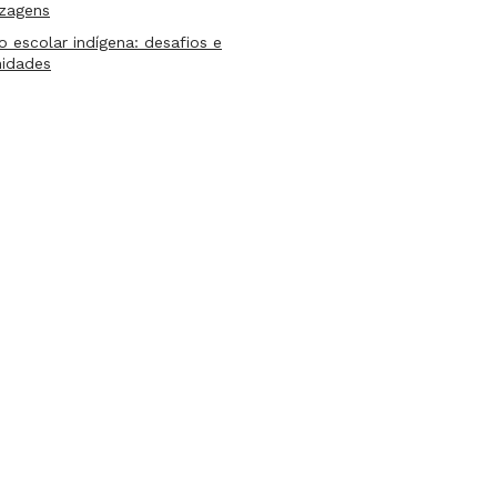
izagens
lo escolar indígena: desafios e
nidades