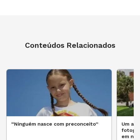
Conteúdos Relacionados
“Ninguém nasce com preconceito”
Um acer
fotogra
em nov