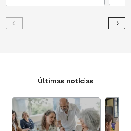
“Sempre gostei de confeitaria, a gastronomia é o meu
projeto de vida. Foi incrível ver a minha ideia
abraçada pela professora. Isso nunca tinha
acontecido antes.”
Carlos Nascimento
, 19 anos, 3º ano.
Últimas notícias