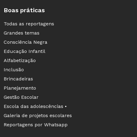
Boas práticas
Todas as reportagens
Grandes temas
Consciência Negra
Educação Infantil
Alfabetização
Inclusão
Brincadeiras
Como você se tornou chef de cozinha?
Planejamento
Gestão Escolar
Quando era criança, vivia na aldeia e gostava
Escola das adolescências •
de olhar a minha avó cozinhar. Achava muito
Galeria de projetos escolares
bonito. Depois, fiz faculdade de turismo e fui
Reportagens por Whatsapp
me especializando. Já viajei o Brasil todo e
também para o exterior.