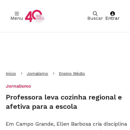
Menu
Buscar
Entrar
Ir para Cabeçalho
Ir para Menu
Ir para conteúdo principal
Ir para Rodapé
Início
Jornalismo
Ensino Médio
Jornalismo
Professora leva cozinha regional e
afetiva para a escola
Em Campo Grande, Ellen Barbosa cria disciplina