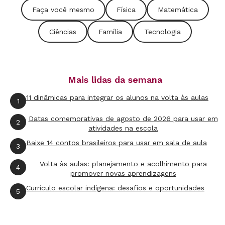
a chef Kalymaracaya compartilhou a receita de
Faça você mesmo
Física
Matemática
hî-hî, uma espécie de bolinho de mandioca.
Ciências
Família
Tecnologia
“Apesar do nosso estado ter a segunda maior
população indígena do Brasil, os alunos nunca
tinham ouvido falar da receita. É uma
Mais lidas da semana
oportunidade de conhecerem a cultura
11 dinâmicas para integrar os alunos na volta às aulas
indígena”, diz Ellen. Para o projeto dar certo,
1
conta a professora, foi essencial a
Datas comemorativas de agosto de 2026 para usar em
2
disponibilidade do tempo, já que a escola é
atividades na escola
Baixe 14 contos brasileiros para usar em sala de aula
integral, o entrosamento entre os professores e,
3
principalmente, o interesse dos próprios
Volta às aulas: planejamento e acolhimento para
4
adolescentes: “Precisamos ouvir e acolher os
promover novas aprendizagens
Currículo escolar indígena: desafios e oportunidades
alunos. Eles têm ideias incríveis!”.
5
OPINIÃO DE QUEM PARTICIPA