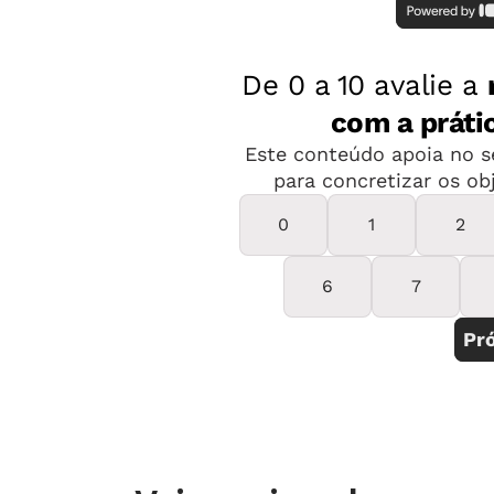
* O brinquedo também é conhecido por corrupio ou currupicho.
Cavalo de pau
Cada um monta em seu "animal" e sai
pedida é a garotada apostar uma cor
IDADE
A partir de 4 anos.
O QUE DESENVOLVE
Coordenação mo
COMO FAZER
Desenhe a cabeça do ca
possível substituir esse material por
olho e faça vários furos, alinhados, 
um espaço sem furar na parte de baix
lã e passe pelos furos. Amarre-os pa
crina. Faça também um ou dois furinh