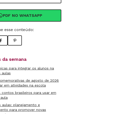
PDF NO WHATSAPP
e esse conteúdo:
as da semana
micas para integrar os alunos na
s aulas
comemorativas de agosto de 2026
ar em atividades na escola
4 contos brasileiros para usar em
 aula
s aulas: planejamento e
mento para promover novas