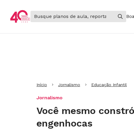
Boa
Ir para Cabeçalho
Ir para Menu
Ir para conteúdo principal
Ir para Rodapé
Início
Jornalismo
Educação Infantil
Jornalismo
Você mesmo constrói
engenhocas