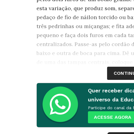
esta variação, que produz som, separ
pedaço de fio de náilon torcido ou b
três pedrinhas ou miçangas; e fita a
pequeno e faça dois furos em cada t
centralizados. Passe-as pelo cordão 
baixo e outra de boca para cima. Dê 
de uma das tampas centrais, coloque
a outra. Una-as com fita adesiva. Cu
CONTIN
torcidas dentro das tampinhas. Deixe
direção do outro.
Quer receber dic
COMO BRINCAR
As duas tampinhas q
universo da Edu
segurar o brinquedo. Mantenha uma 
Participe do canal da
dê um impulso para a frente para enr
ACESSE AGORA
As tampinhas do meio giram em gran
barulhinho. Depois, é só esticar e af