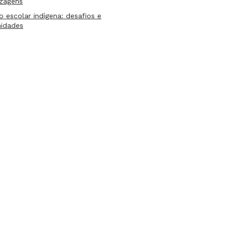
izagens
lo escolar indígena: desafios e
nidades