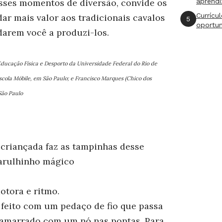
esses momentos de diversão, convide os
aprend
Currícu
ar mais valor aos tradicionais cavalos
5
oportu
darem você a produzi-los.
Educação Física e Desporto da Universidade Federal do Rio de
scola Móbile, em São Paulo; e Francisco Marques (Chico dos
São Paulo
 a criançada faz as tampinhas desse
arulhinho mágico
tora e ritmo.
 feito com um pedaço de fio que passa
 amarrado com um nó nas pontas. Para