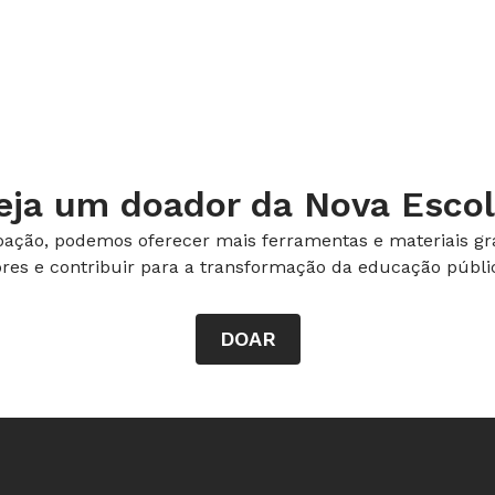
e uma corda de náilon de 1,2 metro
dades com um nó bem forte dentro do
 com retalhos de plástico adesivo ou
latas e tentam se equilibrar
pela escola com os pés de lata, eles
eja um doador da Nova Escol
da, andando para trás ou vencendo um
ação, podemos oferecer mais ferramentas e materiais gra
ores e contribuir para a transformação da educação públic
r o bambolê na cintura. Mas as
DOAR
 o brinquedo no pescoço, nos braços e
io.