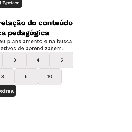
 cavalgando pela escola. Outra boa
rida
tora e exercício de pernas e pés.
valo em um pedaço de EVA e recorte. É
 papel cartão. Dobre ao meio, desenhe o
a um dedo de distância da borda. Deixe
o. Corte pedaços de 50 centímetros de
ra fechar a cabeça do cavalo e compor a
os para formar o focinho do animal.