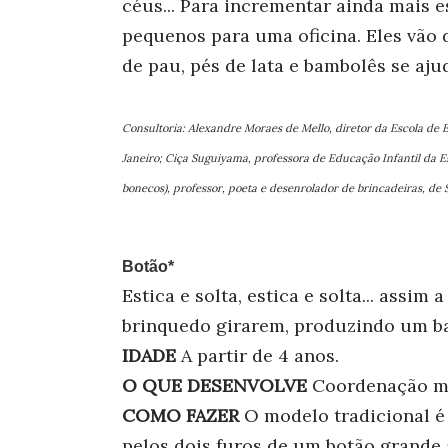
céus... Para incrementar ainda mais 
pequenos para uma oficina. Eles vão d
de pau, pés de lata e bambolês se aju
Consultoria: Alexandre Moraes de Mello, diretor da Escola de 
Janeiro; Ciça Suguiyama, professora de Educação Infantil da E
bonecos), professor, poeta e desenrolador de brincadeiras, de 
Botão*
Estica e solta, estica e solta... assim
brinquedo girarem, produzindo um b
IDADE
A partir de 4 anos.
O QUE DESENVOLVE
Coordenação mo
COMO FAZER
O modelo tradicional é
pelos dois furos de um botão grande