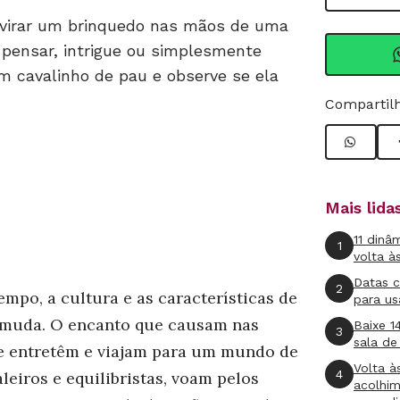
 virar um brinquedo nas mãos de uma
a pensar, intrigue ou simplesmente
um cavalinho de pau e observe se ela
Compartilh
Mais lid
11 dinâ
1
volta à
Datas 
2
mpo, a cultura e as características de
para us
o muda. O encanto que causam nas
Baixe 1
3
sala de
se entretêm e viajam para um mundo de
Volta à
4
eiros e equilibristas, voam pelos
acolhi