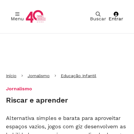
Menu
Buscar
Entrar
Ir para Cabeçalho
Ir para Menu
Ir para conteúdo principal
Ir para Rodapé
Início
Jornalismo
Educação Infantil
Jornalismo
Riscar e aprender
Alternativa simples e barata para aproveitar
espaços vazios, jogos com giz desenvolvem as