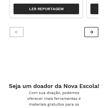
resultados, definir prioridades e
para reorg
organizar ações para orientar o
propostas
LER REPORTAGEM
trabalho pedagógico ao longo do
período
Seja um doador da Nova Escola!
Com sua doação, podemos
oferecer mais ferramentas e
materiais gratuitos para os