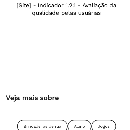
É importante, contudo, sempre considerar o
nível da turma e ficar atento à diversidade. "Se
o jogo ou as regras forem muito fáceis ou
difíceis demais, o interesse da turma cairá. É
preciso encontrar o equilíbrio e saber que
algumas crianças não responderão de pronto a
todas as regras", explica Marcelo Jabu,
educador e autor dos Parâmetros Curriculares
Nacionais (PCNs) de Educação Física.
Veja mais sobre
Brincadeiras de rua
Aluno
Jogos