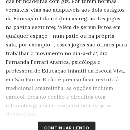
das brincadeiras com giz. Por terem normas
versáteis, elas são adaptáveis aos dois estágios
da Educação Infantil (leia as regras dos jogos
na página seguinte). "Além de serem feitos em
qualquer espaço - num pátio ou na própria
sala, por exemplo -, esses jogos são ótimos para
trabalhar o movimento no dia-a-dia", diz
Fernanda Ferrari Arantes, psicóloga e
professora de Educação Infantil da Escola Viva,
em São Paulo. E não é preciso ficar restrito à
tradicional amarelinha: as opções incluem
caracol, toca do coelho e circuitos com
diferentes graus de complexidade (veja as
ilustrações).
CONTINUAR LENDO
Para os menores, de 2 e 3 anos, a vivência