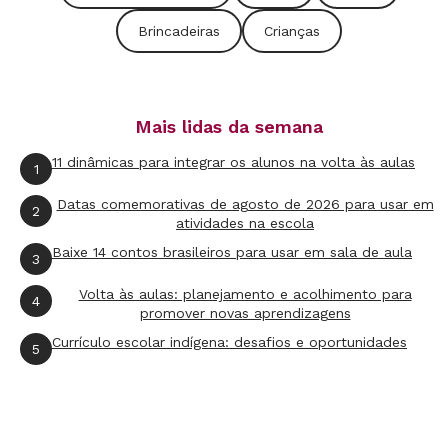
LABIRINTO
(à esq.)
Equilíbrio, corrida e
Brincadeiras
Crianças
giros aparecem neste pega-pega, em que
só vale fugir pelas linhas
CIRCUITO
(à dir.)
Habilidades como
freadas e cambalhotas surgem de acordo
com o desafio dos obstáculos
Mais lidas da semana
No início, o professor é responsável pela
11 dinâmicas para integrar os alunos na volta às aulas
1
explicação das normas e por riscar os jogos no
Datas comemorativas de agosto de 2026 para usar em
chão. Com o tempo, o ideal é que a garotada
2
atividades na escola
faça parte também dessas etapas. Auxilie a
Baixe 14 contos brasileiros para usar em sala de aula
3
turma a tomar conta desse processo, tendo o
Volta às aulas: planejamento e acolhimento para
cuidado de não exigir dos menores coisas que
4
promover novas aprendizagens
eles ainda não estão prontos para atingir. É
Currículo escolar indígena: desafios e oportunidades
5
provável, por exemplo, que no começo eles
façam quadrados desproporcionais. Se para
brincar for fundamental que as linhas estejam