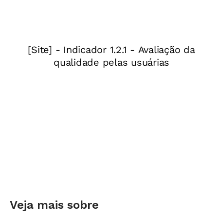
escritores? É difícil imaginar, já que vivemos
num país em que se lê pouco e em que a
profissão de escritor é considerada algo para
privilegiados. Mas existem, no Brasil, muitas
histórias de pequenos escritores. Aqui, vamos
contar algumas delas e mostrar que criança
pode, sim, editar livro de verdade, dar autógrafo
e incentivar os colegas a ler e a escrever.
Ontem escritora, hoje advogada
Juliana vinha de uma família pobre e em casa
não recebia nenhum incentivo ao hábito da
leitura. Na escola, porém, encontrou na
professora Célia uma grande aliada. "Ela me
Veja mais sobre
dizia que a inspiração vinha a qualquer