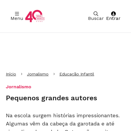
Menu
Buscar
Entrar
Ir para Cabeçalho
Ir para Menu
Ir para conteúdo principal
Ir para Rodapé
Início
Jornalismo
Educação Infantil
Jornalismo
Pequenos grandes autores
Na escola surgem histórias impressionantes.
Algumas vêm da cabeça da garotada e até