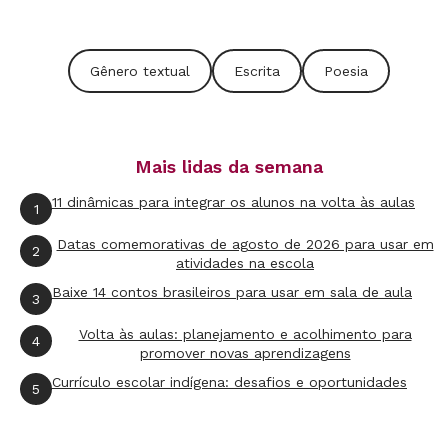
momento, ao limpar a cozinha, dormindo ou
mesmo na sala de aula", relembra Célia. Em
Gênero textual
Escrita
Poesia
certas ocasiões, a menina aparecia com
rascunhos de papel e entregava as poesias para
que ela guardasse. "Eu sentia que devia fazer
Mais lidas da semana
mais", conta. Célia então passou a enviar ao
jornal local as criações da aluna. "Foram mais
11 dinâmicas para integrar os alunos na volta às aulas
1
de 50 poemas publicados", diz a professora. Não
Datas comemorativas de agosto de 2026 para usar em
2
demorou para que o talento de Juliana
atividades na escola
despertasse a atenção da cidade. Aos nove anos,
Baixe 14 contos brasileiros para usar em sala de aula
3
foi publicado o livro
Caminhos para o Mundo
,
Volta às aulas: planejamento e acolhimento para
4
título relacionado a temas dos versos como a
promover novas aprendizagens
natureza, o amor, a amizade e a dor.
Currículo escolar indígena: desafios e oportunidades
5
"Foi na escola que me descobri como escritora.