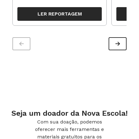
resultados, definir prioridades e
para reorg
organizar ações para orientar o
propostas
LER REPORTAGEM
trabalho pedagógico ao longo do
período
Seja um doador da Nova Escola!
Com sua doação, podemos
oferecer mais ferramentas e
materiais gratuitos para os