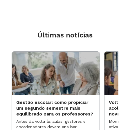
Últimas notícias
Gestão escolar: como propiciar
Volta às
um segundo semestre mais
acolhime
equilibrado para os professores?
novas ap
Antes da volta às aulas, gestores e
Momentos 
coordenadores devem analisar
ativa pode