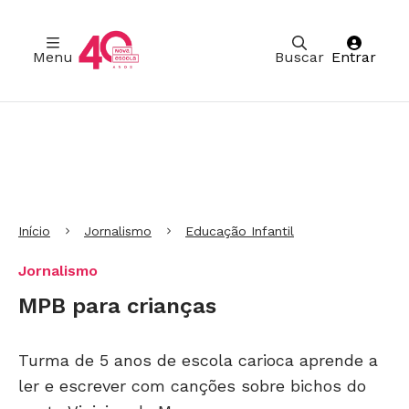
Menu
Buscar
Entrar
Ir para Cabeçalho
Ir para Menu
Ir para conteúdo principal
Ir para Rodapé
Início
Jornalismo
Educação Infantil
Jornalismo
MPB para crianças
Turma de 5 anos de escola carioca aprende a
ler e escrever com canções sobre bichos do