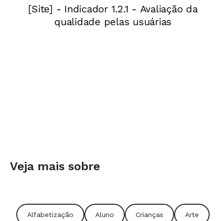
facilitar a tarefa, muitas das lacunas são
reservadas a nomes de animais, já trabalhados
desde o início da atividade. Em outro momento,
a professora pára a execução da canção em
determinado trecho e pede à classe que
encontre no quadro negro aquela palavra,
ajustando o falado ao escrito.
O projeto não se encerra em sala de aula. Estão
planejadas visitas à rua Vinicius de Moraes e à
loja Toca do Vinicius, dedicada ao compositor,
Veja mais sobre
ambas próximas à escola, no bairro de Ipanema,
que o poeta freqüentava. A vantagem da
excursão é dar à turma elementos visuais sobre
Alfabetização
Aluno
Crianças
Arte
o tema do trabalho. "Dessa forma, elas se