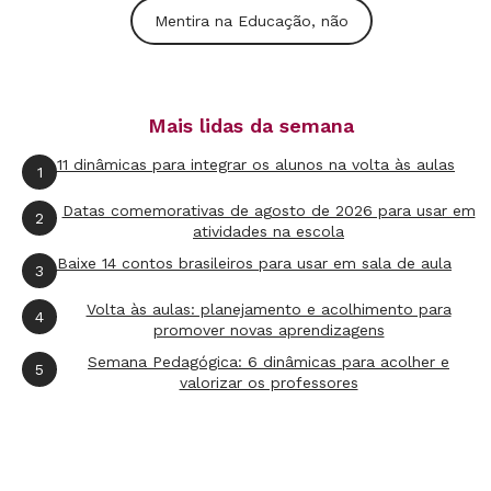
Mentira na Educação, não
as escolas particulares para entender a razão
pela qual seus alunos podem ter resultados
melhores em avaliações. “As pessoas tendem a
pensar na qualidade da escola privada tendo
Mais lidas da semana
como referência colégios de alta excelência.
11 dinâmicas para integrar os alunos na volta às aulas
1
Entretanto, a maioria das escolas particulares
Datas comemorativas de agosto de 2026 para usar em
2
agrega em aprendizagem ao aluno o mesmo
atividades na escola
que a escola pública, o que muda é que o aluno
Baixe 14 contos brasileiros para usar em sala de aula
3
que vai para a particular já está em um
Volta às aulas: planejamento e acolhimento para
4
ambiente mais favorável que lhe dá mais
promover novas aprendizagens
oportunidades de aprendizagem fora da escola”,
Semana Pedagógica: 6 dinâmicas para acolher e
5
valorizar os professores
afirma.
Não há um estudo que correlacione a qualidade
do ensino com o valor da mensalidade paga.