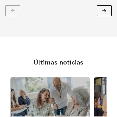
“Quando o foco não é a aprendizagem do
estudante e, sim, apenas a prova e o repasse de
conteúdo, todos vão mal”, resume Pedro Demo,
professor do Departamento de Sociologia da
Universidade de Brasília (Unb) e especialista em
Política Social com enfoque em Educação. Para
ele, apesar das cifras do Ideb serem superiores
Últimas notícias
na escola privada, pedagogicamente, a escola
privada faz parte das questões da Educação
brasileira, que são reveladas também através
dos diagnósticos dados pelo Programa
Internacional de Avaliação de Estudantes
(Pisa).
Escolas privadas x públicas