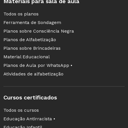
Materiais para sala de aula
Todos os planos
LEIA MAIS
Ferramenta de Sondagem
Planos sobre Consciência Negra
Ensino Superior é mesmo o grande
Planos de Alfabetização
sonho do jovem brasileiro?
Planos sobre Brincadeiras
As taxas de analfabetismo ainda são
Material Educacional
altas no Brasil?
Planos de Aula por WhatsApp •
Atividades de alfabetização
Falta diversidade cultural ao Pisa?
Pesquisadores dizem que sim
Cursos certificados
Todos os cursos
Essa reportagem faz parte da campanha Mentira
Educação Antirracista •
na Educação, não!, que realizará checagens de
Educação Infantil