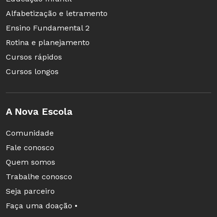
notícias sobre Educação. A iniciativa é realizada
Alfabetização e letramento
por NOVA ESCOLA, com apoio do
INSTITUTO
Ensino Fundamental 2
UNIBANCO
,
INSTITUTO ALANA
,
CANAL
Rotina e planejamento
FUTURA
e
FACEBOOK
.
Cursos rápidos
Cursos longos
A Nova Escola
Comunidade
Fale conosco
Quem somos
Trabalhe conosco
Seja parceiro
Faça uma doação •