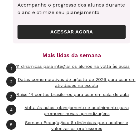
Acompanhe o progresso dos alunos durante
situação-problema era avisar a turma de alunos
o ano e otimize seu planejamento
de outro período, que estuda na mesma sala de
aula, sobre os cuidados com o peixinho do
ACESSAR AGORA
aquário da classe.
Neste momento, deve ser apresentado aos
Mais lidas da semana
alunos o trabalho e o estudo que realizarão.
11 dinâmicas para integrar os alunos na volta às aulas
1
Então, a proposta para a minha turma é:
escrever um bilhete para outra turma de alunos
Datas comemorativas de agosto de 2026 para usar em
2
atividades na escola
da escola.
Baixe 14 contos brasileiros para usar em sala de aula
3
Produção inicial
Volta às aulas: planejamento e acolhimento para
4
promover novas aprendizagens
Nessa etapa, a intenção é levantar os
Semana Pedagógica: 6 dinâmicas para acolher e
conhecimentos prévios dos alunos sobre o
5
valorizar os professores
gênero textual bilhete. Para isso, apresentarei