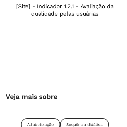
A seguir, apresento um sequência didática que
elaborei para explorar o gênero textual do
bilhete com os alunos da Alfabetização.
Lembrando que utilizo o conceito de Dolz,
Noverraz E Scheuwly de sequência didática,
para quem ela é “um conjunto de atividades
escolares organizadas, de maneira sistemática,
em torno de um gênero textual oral ou escrito”.
Pressupõe etapas como:
Apresentação da situação;
Veja mais sobre
Produção inicial;
Alfabetização
Sequência didática