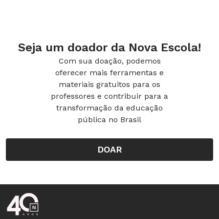
escrita e confrontar suas
hipóteses.
Escrever bilhetes na
Seja um doador da Nova Escola!
Alfabetização envolve
Com sua doação, podemos
diferentes saberes, que vão
oferecer mais ferramentas e
materiais gratuitos para os
além da compreensão das
professores e contribuir para a
características do gênero e sua
transformação da educação
produção escrita, pois há
pública no Brasil
também a construção da base
alfabética. Por isso, as
DOAR
intervenções pontuais do
professor em cima das
produções das crianças são
Rodapé da Nova Escola
essenciais para o entendimento