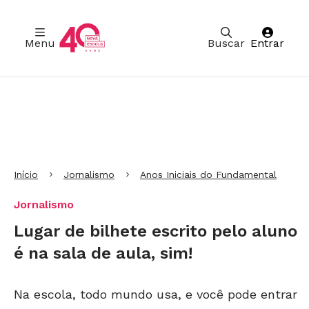
Menu
Buscar
Entrar
Ir para Cabeçalho
Ir para Menu
Ir para conteúdo principal
Ir para Rodapé
Início
Jornalismo
Anos Iniciais do Fundamental
Jornalismo
Lugar de bilhete escrito pelo aluno
é na sala de aula, sim!
Na escola, todo mundo usa, e você pode entrar