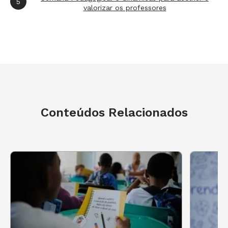
5
valorizar os professores
Na 3ª e 4ª séries do Ensino Médio foram
1.459.747 estudantes
9º Ano do Ensino Fundamental
No 9º ano do Ensino Fundamental, a
proficiência média nacional em Língua
Conteúdos Relacionados
Portuguesa foi de 258 pontos e 15 estados
ficaram abaixo desta média. O Maranhão obteve
233,1 pontos. Por outro lado, Santa Catarina
chegou aos 269,3 pontos.
Avaliando as diferenças de aprendizagem entre
estudantes de nível socioeconômico mais alto e
mais baixo, o Ceará se destaca novamente com