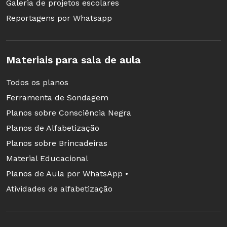
Galeria de projetos escolares
Reportagens por Whatsapp
Estagnação no Médio
O Saeb também concluiu que, no Ensino Médio,
Materiais para sala de aula
“a situação nacional encontra-se praticamente
estagnada desde 2009”.
Todos os planos
Ferramenta de Sondagem
De acordo com os resultados compilados pela
Planos sobre Consciência Negra
avaliação, os estudantes brasileiros
Planos de Alfabetização
apresentaram nível 2 de Proficiência média em
Planos sobre Brincadeiras
Língua Portuguesa
e
Matemática
. Na avaliação
Material Educacional
de Língua Portuguesa, cerca de 70% dos
Planos de Aula por WhatsApp •
estudantes do país que participaram do Saeb
Atividades de alfabetização
apresentaram resultados insuficientes. O
mesmo ocorreu em Matemática.