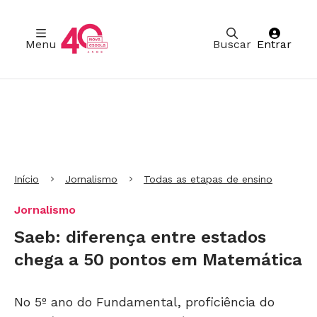
Menu
Buscar
Entrar
Ir para Cabeçalho
Ir para Menu
Ir para conteúdo principal
Ir para Rodapé
Início
Jornalismo
Todas as etapas de ensino
Jornalismo
Saeb: diferença entre estados
chega a 50 pontos em Matemática
No 5º ano do Fundamental, proficiência do