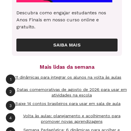
70 mil escolas em todo o país foram visitadas.
Descubra como engajar estudantes nos
LEIA MAIS
Saeb substitui Prova Brasil e
Anos Finais em nosso curso online e
gratuito.
Avaliação Nacional de Alfabetização
Mais de 70 mil escolas visitadas
SAIBA MAIS
Provas realizadas entre 23 de outubro e 03 de
novembro de 2017
Mais lidas da semana
11 dinâmicas para integrar os alunos na volta às aulas
1
Mais de 5,4 milhões de estudantes avaliados
Datas comemorativas de agosto de 2026 para usar em
2
No 5º ano do Ensino Fundamental foram
atividades na escola
Baixe 14 contos brasileiros para usar em sala de aula
2.193.137 estudantes
3
Volta às aulas: planejamento e acolhimento para
4
No 9º ano do Ensino Fundamental foram
promover novas aprendizagens
1.805.181 estudantes
Semana Pedagógica: 6 dinâmicas para acolher e