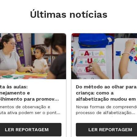
Últimas notícias
ta às aulas:
Do método ao olhar para
anejamento e
criança: como a
olhimento para promover
alfabetização mudou em
vas aprendizagens
anos?
entos de observação e
Novas formas de compreend
uta ativa podem ser o ponto
processo de alfabetização
partida para reorganizar
influenciaram políticas e
pos, espaços e propostas no
práticas, transformando o en
LER REPORTAGEM
LER REPORTAGEM
undo semestre
da leitura e da escrita