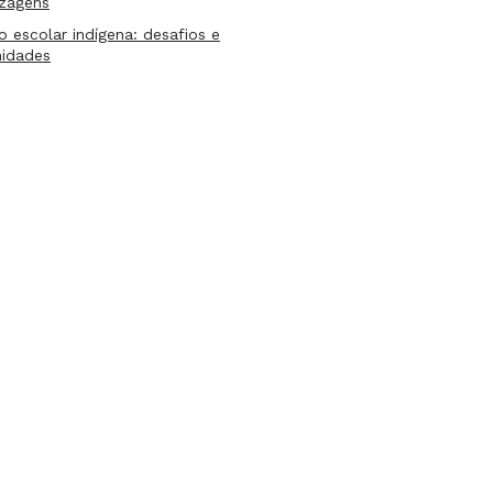
izagens
lo escolar indígena: desafios e
nidades