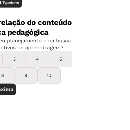
gé) e Rafael Straforini (UNICAMP).
é o primeiro dia de palestras, sendo
20 de setembro se encerra no dia 17 do
o pode ser encontrado no site do
do evento
aqui
. Não deixe de conferir.