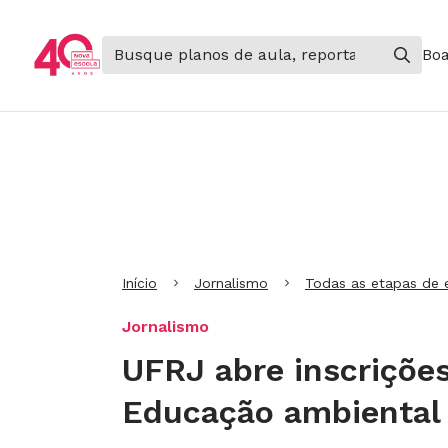
Boa
Ir para Cabeçalho
Ir para Menu
Ir para conteúdo principal
Ir para Rodapé
Início
Jornalismo
Todas as etapas de 
Jornalismo
UFRJ abre inscrições
Educação ambiental