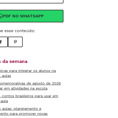
PDF NO WHATSAPP
e esse conteúdo:
as da semana
micas para integrar os alunos na
s aulas
comemorativas de agosto de 2026
ar em atividades na escola
4 contos brasileiros para usar em
 aula
s aulas: planejamento e
mento para promover novas