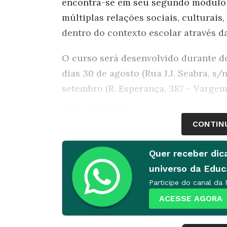
encontra-se em seu segundo módulo e
múltiplas relações sociais, culturais,
dentro do contexto escolar através d
O curso será desenvolvido durante do
dias 30 de agosto (Rua J.J. Seabra, s/n
setembro (R. Esperança, 387 – Vargem 
LEIA MAIS
USP oferece curso gratuit
CONTIN
digitais
Quer receber dic
Não há taxa de inscrição, e aqueles 
universo da Edu
certificado emitido pela Pró-Reitoria
Participe do canal da
restringe 75% das vagas a docentes d
ACESSE AGORA
profissionais e estudantes envolvid
a presença dos professores Walter Ko