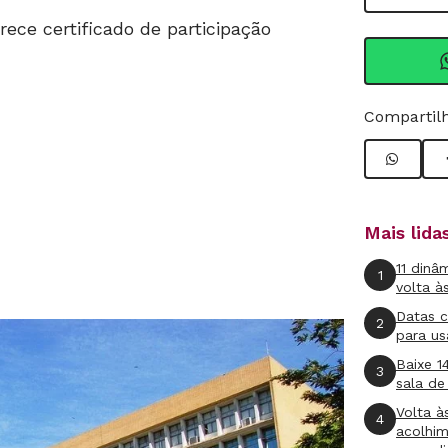
rece certificado de participação
Compartilh
Mais lid
11 dinâ
1
volta à
Datas 
2
para us
Baixe 1
3
sala de
Volta à
4
acolhi