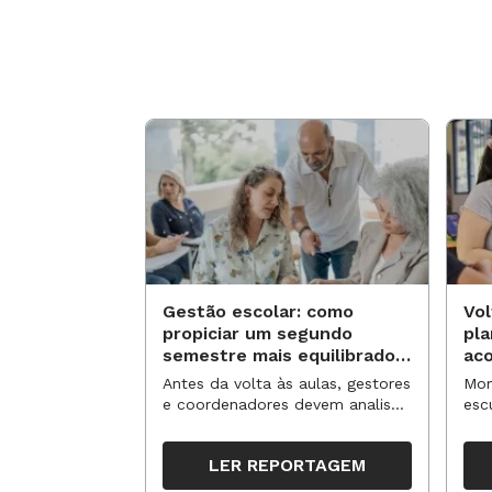
Gestão escolar: como
Vol
propiciar um segundo
pl
semestre mais equilibrado
ac
para os professores?
no
Antes da volta às aulas, gestores
Mom
e coordenadores devem analisar
esc
resultados, definir prioridades e
de 
organizar ações para orientar o
tem
LER REPORTAGEM
trabalho pedagógico ao longo
seg
do período