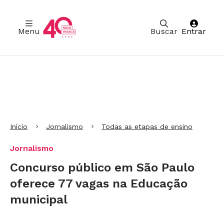
Menu
Buscar
Entrar
Ir para Cabeçalho
Ir para Menu
Ir para conteúdo principal
Ir para Rodapé
Início
Jornalismo
Todas as etapas de ensino
Jornalismo
Concurso público em São Paulo
oferece 77 vagas na Educação
municipal