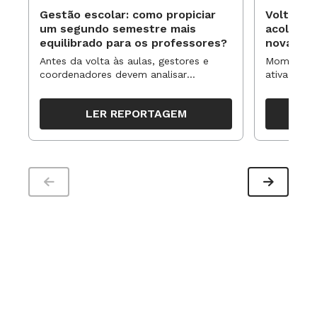
Gestão escolar: como propiciar
Volta às
um segundo semestre mais
acolhime
equilibrado para os professores?
novas ap
Antes da volta às aulas, gestores e
Momentos 
coordenadores devem analisar
ativa pode
resultados, definir prioridades e
para reorg
organizar ações para orientar o
propostas
LER REPORTAGEM
trabalho pedagógico ao longo do
período