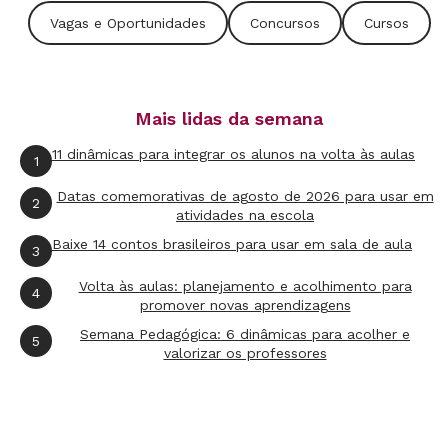
remuneração oferecida é no valor de R$ 1.473,53
Vagas e Oportunidades
Concursos
Cursos
para jornadas de 20 horas semanais de
trabalho.
Mais lidas da semana
Os interessados podem realizar sua inscrição
no
site da empresa responsável
até a próxima
11 dinâmicas para integrar os alunos na volta às aulas
1
segunda-feira, 13 de agosto. O valor da taxa de
Datas comemorativas de agosto de 2026 para usar em
2
inscrição é de R$ 70. A seleção dos inscritos
atividades na escola
será feita por meio de prova objetiva e
Baixe 14 contos brasileiros para usar em sala de aula
3
discursiva. Para mais detalhes, confira o
edital
Volta às aulas: planejamento e acolhimento para
4
completo
.
promover novas aprendizagens
Semana Pedagógica: 6 dinâmicas para acolher e
5
Não foi dessa vez?
Clique aqui para ver mais
valorizar os professores
vagas e oportunidades!