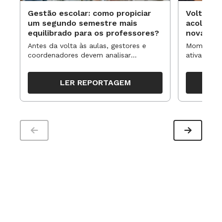
Gestão escolar: como propiciar
Volta às
um segundo semestre mais
acolhime
equilibrado para os professores?
novas ap
Antes da volta às aulas, gestores e
Momentos 
coordenadores devem analisar
ativa pode
resultados, definir prioridades e
para reorg
organizar ações para orientar o
propostas
LER REPORTAGEM
trabalho pedagógico ao longo do
período