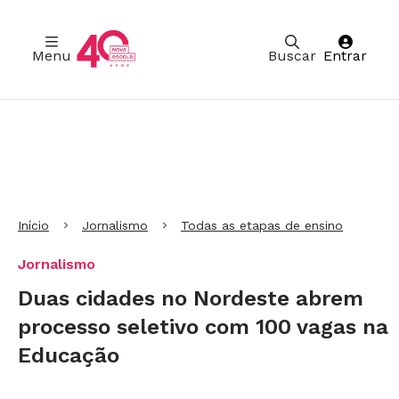
Menu
Buscar
Entrar
Ir para Cabeçalho
Ir para Menu
Ir para conteúdo principal
Ir para Rodapé
Início
Jornalismo
Todas as etapas de ensino
Jornalismo
Duas cidades no Nordeste abrem
processo seletivo com 100 vagas na
Educação