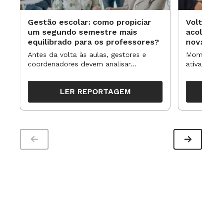
Gestão escolar: como propiciar
Volta às
um segundo semestre mais
acolhime
equilibrado para os professores?
novas ap
Antes da volta às aulas, gestores e
Momentos 
coordenadores devem analisar
ativa pode
resultados, definir prioridades e
para reorg
organizar ações para orientar o
propostas
LER REPORTAGEM
trabalho pedagógico ao longo do
período
Este
gráfico foi publicado originalmente no site