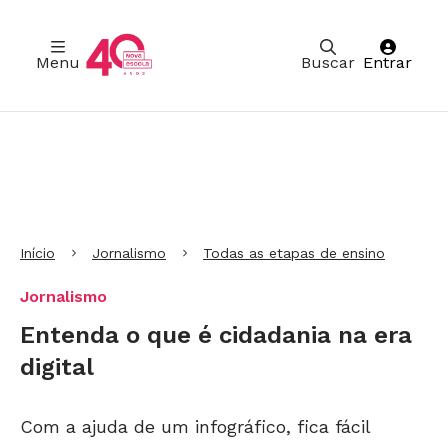
Menu
Buscar
Entrar
Ir para Cabeçalho
Ir para Menu
Ir para conteúdo principal
Ir para Rodapé
Início
Jornalismo
Todas as etapas de ensino
Jornalismo
Entenda o que é cidadania na era
digital
Com a ajuda de um infográfico, fica fácil