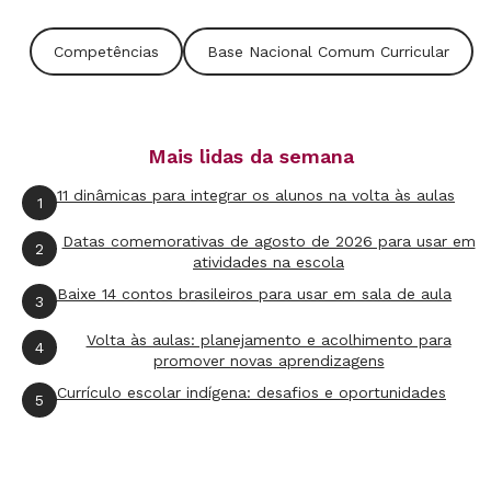
Os princípios de cidadania – ser respeitoso,
Competências
Base Nacional Comum Curricular
responsável e contribuir com a comunidade –
também se aplicam à cidadania digital.
Estudantes precisam desenvolver essas
Mais lidas da semana
habilidades para serem bem-sucedidos na
escola, no trabalho e em suas comunidades.
11 dinâmicas para integrar os alunos na volta às aulas
1
Datas comemorativas de agosto de 2026 para usar em
2
atividades na escola
Baixe 14 contos brasileiros para usar em sala de aula
3
Volta às aulas: planejamento e acolhimento para
4
promover novas aprendizagens
Currículo escolar indígena: desafios e oportunidades
5