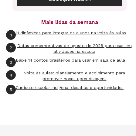
cultural, mas também ético, político, lúdico e
estético dos alunos. O mundo exige uma
Mais lidas da semana
formação sólida para o exercício da cidadania e
do trabalho com liberdade e criatividade, e a
11 dinâmicas para integrar os alunos na volta às aulas
1
proposta defendida é a de ampliar o sentido de
Datas comemorativas de agosto de 2026 para usar em
2
educar e reinventar a função da escola,
atividades na escola
abrindo-a para novos projetos e oportunidades
Baixe 14 contos brasileiros para usar em sala de aula
3
que ofereçam condições de formar cidadãos
Volta às aulas: planejamento e acolhimento para
4
ativos e inovadores.
promover novas aprendizagens
Currículo escolar indígena: desafios e oportunidades
5
Games em Educação: Como os nativos digitais
aprendem
João Mattar, 208 págs., Ed. Pearson Prentice Hall