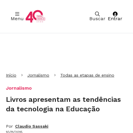
Menu
Buscar
Entrar
Ir para Cabeçalho
Ir para Menu
Ir para conteúdo principal
Ir para Rodapé
Início
Jornalismo
Todas as etapas de ensino
Jornalismo
Livros apresentam as tendências
da tecnologia na Educação
Por
Claudio Sassaki
10/11/2015