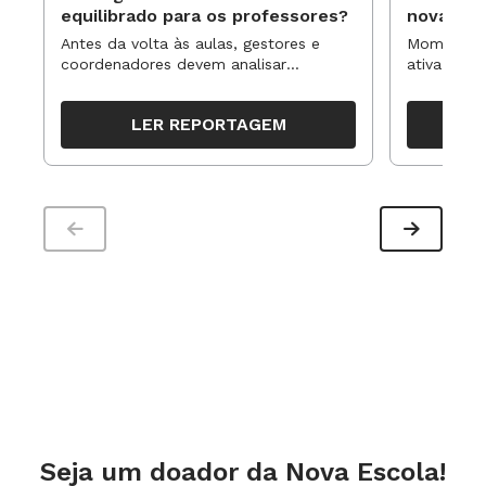
nos comentários!
equilibrado para os professores?
novas ap
Antes da volta às aulas, gestores e
Momentos 
Um abraço,
coordenadores devem analisar
ativa pode
resultados, definir prioridades e
para reorg
Claudio Sassaki
organizar ações para orientar o
propostas
LER REPORTAGEM
trabalho pedagógico ao longo do
período
Seja um doador da Nova Escola!