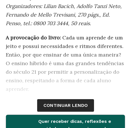
Organizadores: Lilian Bacich, Adolfo Tanzi Neto,
Fernando de Mello Trevisani, 270 págs., Ed.
Penso, tel.: 0800 703 3444, 50 reais.
A provocação do livro:
Cada um aprende de um
jeito e possui necessidades e ritmos diferentes.
Então, por que ensinar de uma única maneira?
O ensino híbrido é uma das grandes tendências
do século 21 por permitir a personalização do
ensino, respeitando a forma de cada aluno
aprender.
Por que é bacana:
Como explica Rita André,
CONTINUAR LENDO
assessora pedagógica da Geekie que indicou o
livro:
“
O termo ‘híbrido’ significa misturado,
Quer receber dicas, reflexões e